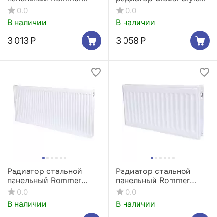
Compact 21/500/400
Extra 350 2 секции
0.0
0.0
боковое подключение
В наличии
В наличии
3 013
Р
3 058
Р
Радиатор стальной
Радиатор стальной
панельный Rommer
панельный Rommer
Ventil 11/300/400
Compact 11/400/700
0.0
0.0
нижнее правое
боковое подключение
В наличии
В наличии
подключение