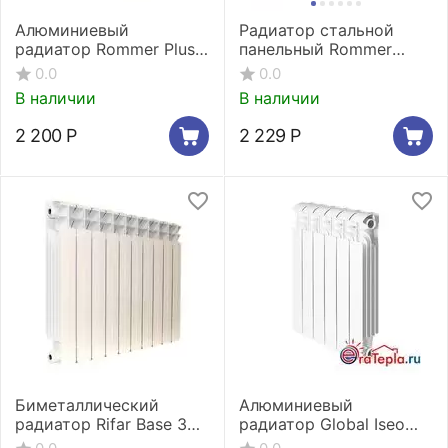
Алюминиевый
Радиатор стальной
радиатор Rommer Plus
панельный Rommer
500 4 секции
Compact 11/500/400
0.0
0.0
боковое подключение
В наличии
В наличии
2 200
Р
2 229
Р
Биметаллический
Алюминиевый
радиатор Rifar Base 350
радиатор Global Iseo
2 секции
350 2 секции