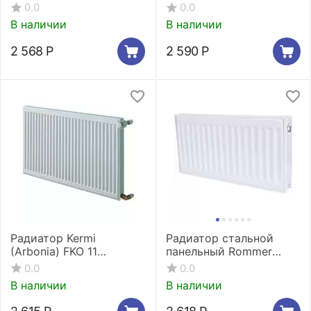
Compact 11/500/500
Compact 21/300/400
0.0
0.0
боковое подключение
боковое подключение
В наличии
В наличии
2 568
Р
2 590
Р
Радиатор Kermi
Радиатор стальной
(Arbonia) FKO 11
панельный Rommer
300x500
Compact 11/300/700
0.0
0.0
боковое подключение
В наличии
В наличии