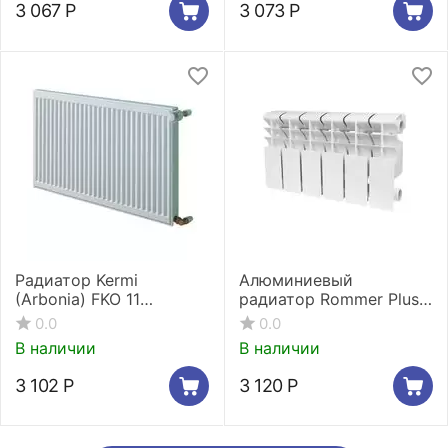
3 067
Р
3 073
Р
Радиатор Kermi
Алюминиевый
(Arbonia) FKO 11
радиатор Rommer Plus
600x400
200 6 секций
0.0
0.0
В наличии
В наличии
3 102
Р
3 120
Р