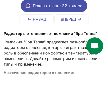
Показать еще 32 товара
НАЗАД
ВПЕРЕД
Радиаторы отопления от компании "Эра Тепла"
Компания "Эра Тепла" предлагает разнообразные
радиаторы отопления, которые играют ключевую
роль в обеспечении комфортной температуры в
помещениях. Давайте рассмотрим их назначение,
типы и применение:
Назначение радиаторов отопления:
1.
Передача тепла
: Радиаторы отопления служат
Больше
для передачи тепла из системы отопления воздуху
в помещении, обеспечивая комфортную
температуру.
2.
Регулирование температуры
: Путем
Хиты продаж