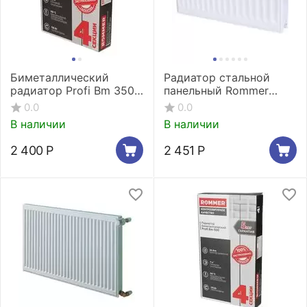
Биметаллический
Радиатор стальной
радиатор Profi Bm 350
панельный Rommer
(4 секции)
Compact 11/400/500
0.0
0.0
боковое подключение
В наличии
В наличии
2 400
Р
2 451
Р