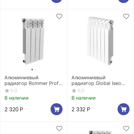
Алюминиевый
Алюминиевый
радиатор Rommer Profi
радиатор Global Iseo
350 - 4 секции
500 2 секции
0.0
0.0
В наличии
В наличии
2 320
Р
2 332
Р