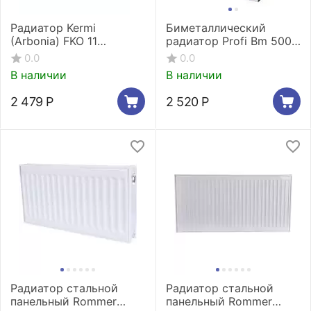
Радиатор Kermi
Биметаллический
(Arbonia) FKO 11
радиатор Profi Bm 500
400x400
(4 секции)
0.0
0.0
В наличии
В наличии
2 479
Р
2 520
Р
Радиатор стальной
Радиатор стальной
панельный Rommer
панельный Rommer