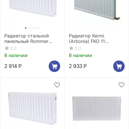
Радиатор стальной
Радиатор Kermi
панельный Rommer
(Arbonia) FKO 11
Compact 11/300/800
300x600
0.0
0.0
боковое подключение
В наличии
В наличии
2 914
Р
2 933
Р