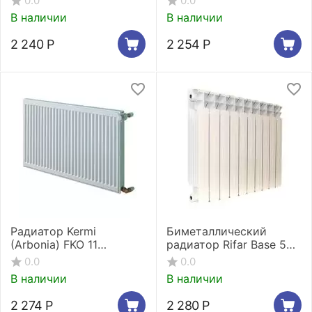
0.0
0.0
В наличии
В наличии
2 240
Р
2 254
Р
Радиатор Kermi
Биметаллический
(Arbonia) FKO 11
радиатор Rifar Base 500
300x400
2 секции
0.0
0.0
В наличии
В наличии
2 274
Р
2 280
Р