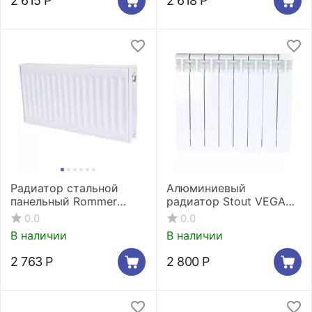
2 615
Р
2 618
Р
Радиатор стальной
Алюминиевый
панельный Rommer
радиатор Stout VEGA
Compact 11/400/600
500 AL 4 секции
0.0
0.0
боковое подключение
В наличии
В наличии
2 763
Р
2 800
Р