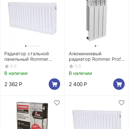
Радиатор стальной
Алюминиевый
панельный Rommer
радиатор Rommer Profi
Compact 11/300/600
500 - 4 секции
0.0
0.0
боковое подключение
В наличии
В наличии
2 362
Р
2 400
Р