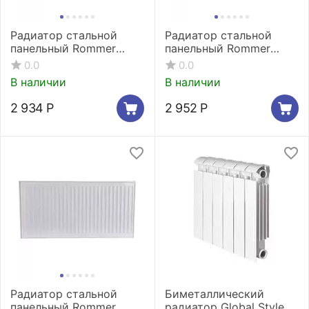
Радиатор стальной
Радиатор стальной
панельный Rommer
панельный Rommer
Compact 11/500/600
Compact 21/300/500
0.0
0.0
боковое подключение
боковое подключение
В наличии
В наличии
2 934
Р
2 952
Р
Радиатор стальной
Биметаллический
панельный Rommer
радиатор Global Style