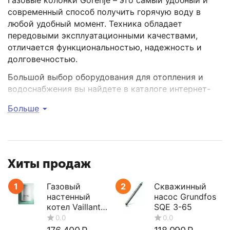
Газовые колонки Gorenje – это самый удобный и
современный способ получить горячую воду в
любой удобный момент. Техника обладает
передовыми эксплуатационными качествами,
отличается функциональностью, надежность и
долговечностью.
Большой выбор оборудования для отопления и
водоснабжения вы найдете в каталоге интернет-
магазина «Эра Тепла». Мы предлагаем только
Больше
высококлассную продукцию от ведущих брендов.
Купить газовую колонку Gorenje
Чтобы купить газовую колонку Gorenje в нашем
Хиты продаж
магазине, добавьте товары в корзину и заполните
простую форму заявки. Укажите способ доставки,
1
Газовый
2
Скважинный
мы предлагаем самовывоз и курьера к подъезду
настенный
насос Grundfos
котел Vaillant
SQE 3-65
или к воротам. Покупателю следует позаботиться
turboTEC plus
о привлечении дополнительной рабочей силы,
VUW 362/5-5