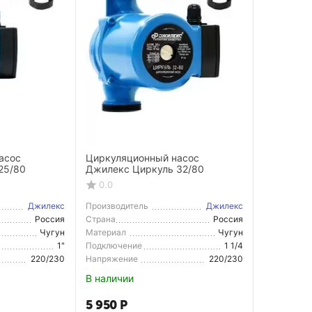
асос
Циркуляционный насос
25/80
Джилекс Циркуль 32/80
0.0
Джилекс
Производитель
Джилекс
Россия
Страна
Россия
Производитель
Чугун
Материал
Чугун
1"
Подключение
1 1/4
220/230
Напряжение
220/230
В наличии
5 950
Р