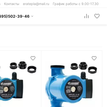
а
Контакты
eratepla@mail.ru
График работы с 9.00-17.30
495)502-39-46