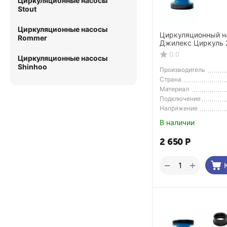
Циркуляционные насосы
Stout
Циркуляционные насосы
Циркуляционный н
Rommer
Джилекс Циркуль 
0.0
Циркуляционные насосы
Shinhoo
Производитель
Страна
Производитель
Материал
Подключение
Напряжение
В наличии
2 650
Р
+
−