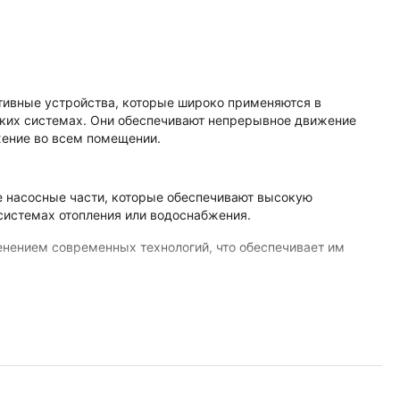
ивные устройства, которые широко применяются в
ских системах. Они обеспечивают непрерывное движение
жение во всем помещении.
 насосные части, которые обеспечивают высокую
системах отопления или водоснабжения.
нением современных технологий, что обеспечивает им
ергосберегающими технологиями, что позволяет им
ектроэнергию.
ы Джилекс имеют минимальный уровень шума во время
ливаются и обслуживаются, что делает их привлекательным