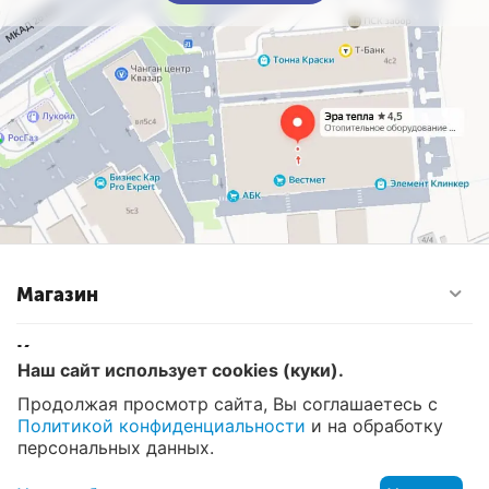
Все модели Джилекс Циркуль обладают низким
уровнем шума (не более 45 дБ) и не требуют
технического обслуживания в течение многих лет.
Магазин
Контакты
Наш сайт использует cookies (куки).
Продолжая просмотр сайта, Вы соглашаетесь с
Политикой конфиденциальности
и на обработку
© 2008 - 2026 Эра Тепла. Интернет магазин отопительных
систем и водоснабжения в Москве
персональных данных.