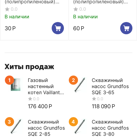
(полипропиленовый)
(полипропиленовый)
Kalde 32 мм
Kalde 40 мм
0.0
0.0
В наличии
В наличии
30
Р
60
Р
Хиты продаж
1
Газовый
2
Скважинный
настенный
насос Grundfos
котел Vaillant
SQE 3-65
turboTEC plus
VUW 362/5-5
176 400
Р
118 090
Р
3
Скважинный
4
Скважинный
насос Grundfos
насос Grundfos
SQE 2-85
SQE 3-80