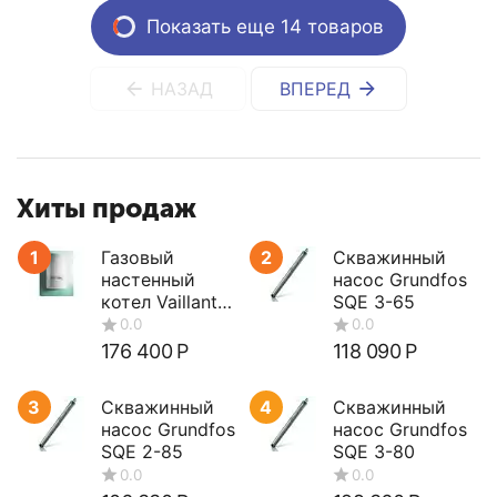
Показать еще 14 товаров
НАЗАД
ВПЕРЕД
Хиты продаж
1
Газовый
2
Скважинный
настенный
насос Grundfos
котел Vaillant
SQE 3-65
turboTEC plus
VUW 362/5-5
176 400
Р
118 090
Р
3
Скважинный
4
Скважинный
насос Grundfos
насос Grundfos
SQE 2-85
SQE 3-80