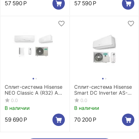
57 590
Р
57 590
Р
Сплит-система Hisense
Сплит-система Hisense
NEO Classic A (R32) AS-
Smart DC Inverter AS-
18HR4RMADC00
18UW4RMADB02G/ AS-
0.0
0.0
18UW4RMADB02W
В наличии
В наличии
59 690
Р
70 200
Р