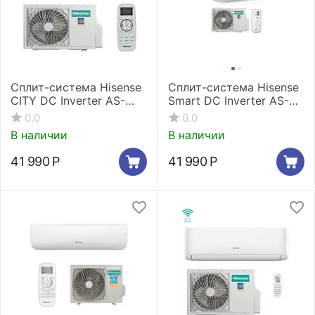
Сплит-система Hisense
Сплит-система Hisense
CITY DC Inverter AS-
Smart DC Inverter AS-
13UW4RYRCM04G / AS-
13UW4RYDDB03G/ AS-
0.0
0.0
13UW4RYRCM04W
13UW4RYDDB03W
В наличии
В наличии
41 990
Р
41 990
Р