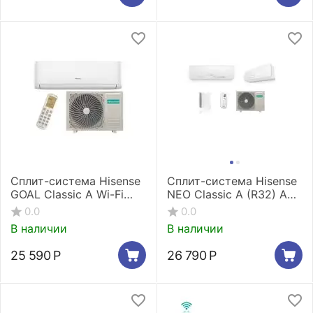
Сплит-система Hisense
Сплит-система Hisense
GOAL Classic A Wi-Fi
NEO Classic A (R32) AS-
AS-09HW4RLRCA01A
09HR4RYDDC00
0.0
0.0
В наличии
В наличии
25 590
Р
26 790
Р