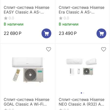
Сплит-система Hisense
Сплит-система Hisense
EASY Classic A AS-
Era Classic A AS-
07HR4RYDDJ00
07HR4RLRKC00
0.0
0.0
В наличии
В наличии
22 690
Р
23 490
Р
Сплит-система Hisense
Сплит-система Hisense
GOAL Classic A Wi-Fi
NEO Classic A (R32) AS-
AS-07HW4RLRCA00A
07HR4RYDDC00