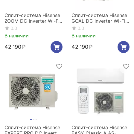
Сплит-система Hisense
Сплит-система Hisense
ZOOM DC Inverter Wi-Fi
GOAL DC Inverter Wi-Fi
AS-13UW4RYRKB04
AS-13UW4RYRCA04
0.0
0.0
В наличии
В наличии
42 190
Р
42 190
Р
Сплит-система Hisense
Сплит-система Hisense
EXPERT PRO DC Inverter
EASY Classic A AS-