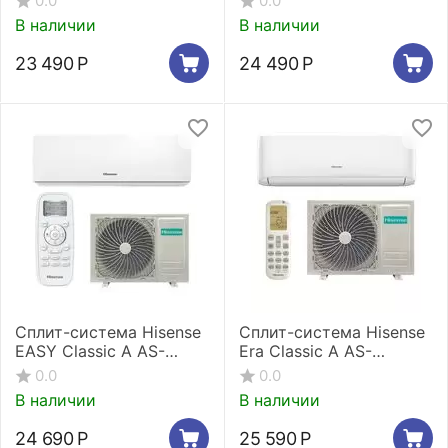
0.0
0.0
В наличии
В наличии
23 490
Р
24 490
Р
Сплит-система Hisense
Сплит-система Hisense
EASY Classic A AS-
Era Classic A AS-
09HR4RYDDJ00
09HR4RLRKC01
0.0
0.0
В наличии
В наличии
24 690
Р
25 590
Р