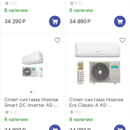
AS-09UW4RYRCA05
09UW4RYRCM05G / AS-
0.0
0.0
09UW4RYRCM05W
В наличии
В наличии
34 290
Р
34 890
Р
Сплит-система Hisense
Сплит-система Hisense
Smart DC Inverter AS-
Era Classic A AS-
09UW4RYDDB05G/ AS-
12HR4RLRKC01
0.0
0.0
09UW4RYDDB05W
В наличии
В наличии