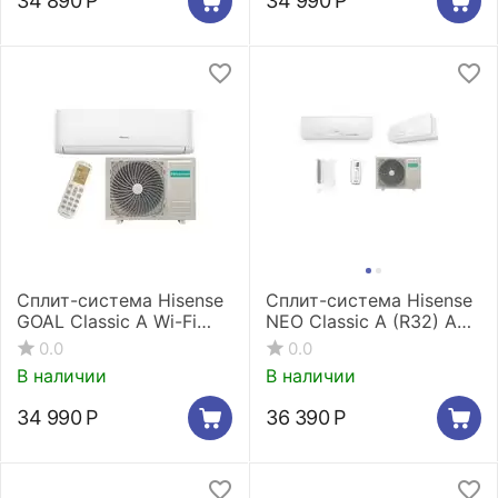
34 890
Р
34 990
Р
Сплит-система Hisense
Сплит-система Hisense
GOAL Classic A Wi-Fi
NEO Classic A (R32) AS-
AS-12HW4RLRCA01A
12HR4RYDDC00
0.0
0.0
В наличии
В наличии
34 990
Р
36 390
Р