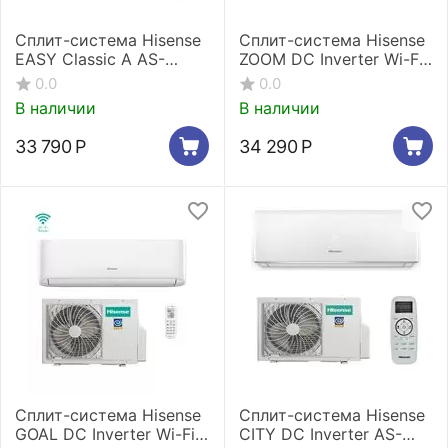
Сплит-система Hisense
Сплит-система Hisense
EASY Classic A AS-
ZOOM DC Inverter Wi-Fi
12HR4RYDDJ00
AS-09UW4RYRKB05
0.0
0.0
В наличии
В наличии
33 790
Р
34 290
Р
Сплит-система Hisense
Сплит-система Hisense
GOAL DC Inverter Wi-Fi
CITY DC Inverter AS-