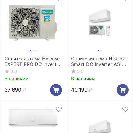
Сплит-система Hisense
Сплит-система Hisense
EXPERT PRO DC Inverter
Smart DC Inverter AS-
Wi-Fi AS-
11UW4RYDDB02G/ AS-
0.0
0.0
10UW4RYDTV02
11UW4RYDDB02W
В наличии
В наличии
37 690
Р
40 190
Р