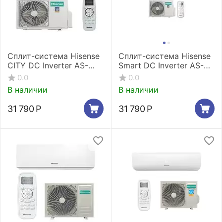
Сплит-система Hisense
Сплит-система Hisense
CITY DC Inverter AS-
Smart DC Inverter AS-
07UW4RYRCM00G / AS-
07UW4RYDDB00G/ AS-
0.0
0.0
07UW4RYRCM00W
07UW4RYDDB00W
В наличии
В наличии
31 790
Р
31 790
Р