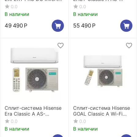
Wi-Fi AS-
18HR4RMADJ00
0.0
0.0
13UW4RYDTV03
В наличии
В наличии
49 490
Р
55 490
Р
Сплит-система Hisense
Сплит-система Hisense
Era Classic A AS-
GOAL Classic A Wi-Fi
18HR4RMSKC00
AS-18HW4RMSCA00
0.0
0.0
В наличии
В наличии