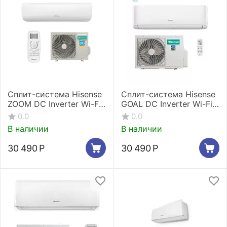
Сплит-система Hisense
Сплит-система Hisense
ZOOM DC Inverter Wi-Fi
GOAL DC Inverter Wi-Fi
AS-07UW4RYRKB00
AS-07UW4RYRCA00
0.0
0.0
В наличии
В наличии
30 490
Р
30 490
Р