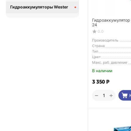
Гидроаккумуляторы Wester
Гидроаккумулятор
24
0.0
Производитель
Страна
Производитель
Тип
Цвет
Макс. раб. давление
В наличии
3 350
Р
+
−