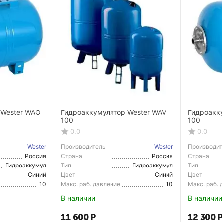
 Wester WAO
Гидроаккумулятор Wester WAV
Гидроакк
100
100
0.0
0.0
Wester
Производитель
Wester
Производи
Россия
Страна
Россия
Страна
Производитель
Производи
Гидроаккумул
Тип
Гидроаккумул
Тип
ятор
ятор
Синий
Цвет
Синий
Цвет
10
Макс. раб. давление
10
Макс. раб.
В наличии
В наличии
11 600
Р
12 300