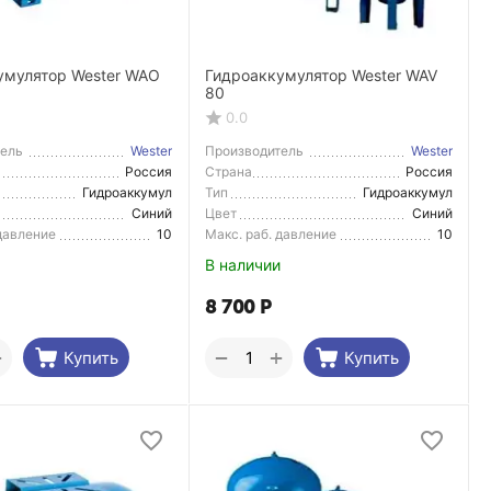
умулятор Wester WAO
Гидроаккумулятор Wester WAV
80
0.0
тель
Wester
Производитель
Wester
Россия
Страна
Россия
тель
Производитель
Гидроаккумул
Тип
Гидроаккумул
ятор
ятор
Синий
Цвет
Синий
 давление
10
Макс. раб. давление
10
В наличии
8 700
Р
+
+
−
Купить
Купить