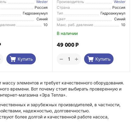
тель
Wester
Производитель
Wester
Россия
Страна
Россия
тель
Производитель
Гидроаккумул
Тип
Гидроаккумул
ятор
ятор
Синий
Цвет
Синий
 давление
10
Макс. раб. давление
10
В наличии
Р
49 000
Р
+
+
−
Купить
Купить
 массу элементов и требует качественного оборудования.
ного времени. Вот почему стоит выбирать проверенную и
интернет-магазина «Эра Тепла».
чественных и зарубежных производителей, в частности,
войствами, надежностью, долговечностью.
твуют более долгой и качественной работе насоса,