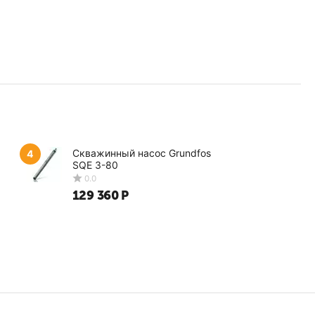
тобы не потеряться в таком широком ассортименте,
ter, которые планируете купить. Система моментально
ться по своему бюджету. Получить товар можно с доставкой
Скважинный насос Grundfos
4
SQE 3-80
129 360
Р