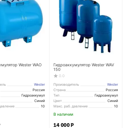
умулятор Wester WAO
Гидроаккумулятор Wester WAV
150
0.0
тель
Wester
Производитель
Wester
Россия
Страна
Россия
тель
Производитель
Гидроаккумул
Тип
Гидроаккумул
ятор
ятор
Синий
Цвет
Синий
 давление
10
Макс. раб. давление
10
В наличии
Р
14 000
Р