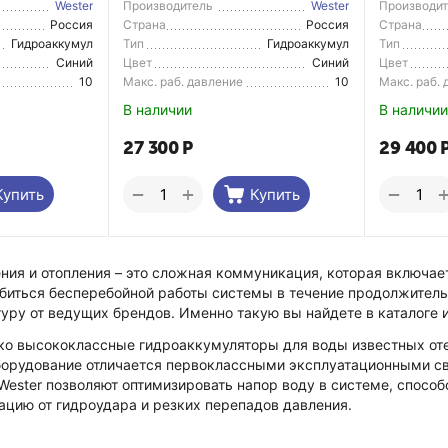
Wester
Производитель
Wester
Производи
Россия
Страна
Россия
Страна
Производитель
Производи
Гидроаккумул
Тип
Гидроаккумул
Тип
ятор
ятор
Синий
Цвет
Синий
Цвет
10
Макс. раб. давление
10
Макс. раб.
В наличии
В наличии
27 300
Р
29 400
+
−
−
Купить
Купить
ия и отопления – это сложная коммуникация, которая включает
биться бесперебойной работы системы в течение продолжитель
уру от ведущих брендов. Именно такую вы найдете в каталоге 
о высококлассные гидроаккумуляторы для воды известных оте
борудование отличается первоклассными эксплуатационными с
ester позволяют оптимизировать напор воду в системе, способс
цию от гидроудара и резких перепадов давления.