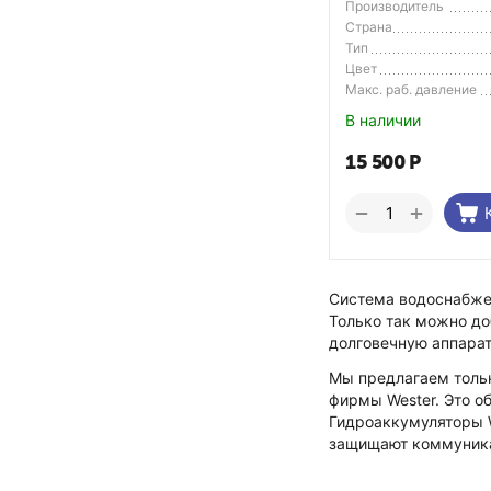
Производитель
Страна
Производитель
Тип
Цвет
Макс. раб. давление
В наличии
15 500
Р
+
−
Система водоснабжен
Только так можно до
долговечную аппарат
Мы предлагаем тольк
фирмы Wester. Это о
Гидроаккумуляторы W
защищают коммуника