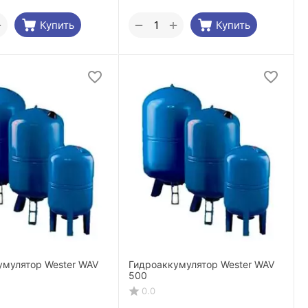
+
+
−
Купить
Купить
умулятор Wester WAV
Гидроаккумулятор Wester WAV
500
0.0