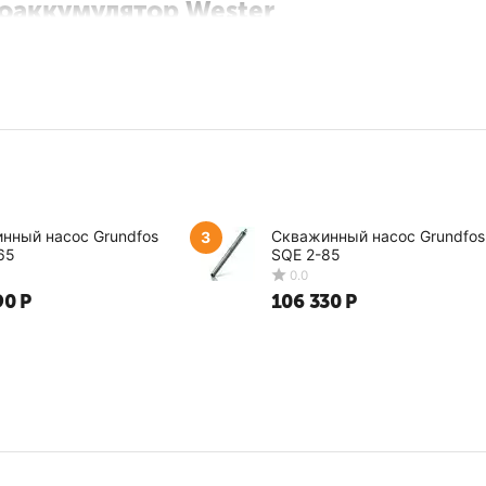
оаккумулятор Wester
рнет-магазина предлагает невероятное разнообразие товаров. Ч
 поиска. Укажите ключевые параметры гидроаккумуляторов Wes
тупные варианты по запросу.
 подробный прайс, сможете уточнить цену, чтобы сориентирова
 области, либо забрать самовывозом.
нный насос Grundfos
Скважинный насос Grundfos
3
65
SQE 2-85
90
Р
106 330
Р