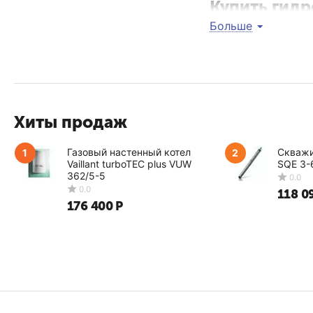
Купить гидр
Больше
Каталог нашего инте
используйте фильтры
отсортирует все дос
На сайте вы найдете
в пределах Москвы и
Хиты продаж
Газовый настенный котел
Скважи
1
2
Vaillant turboTEC plus VUW
SQE 3-
362/5-5
118 0
176 400
Р