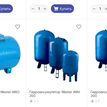
+
−
−
Купить
Купить
 Wester WAO
Гидроаккумулятор Wester WAV
Гидроакк
200
300
0.0
0.0