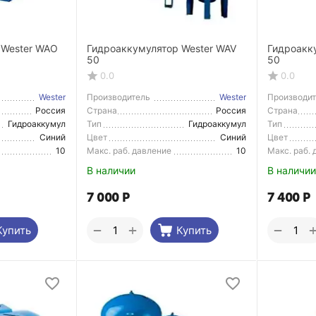
 Wester WAO
Гидроаккумулятор Wester WAV
Гидроакк
50
50
0.0
0.0
Wester
Производитель
Wester
Производи
Россия
Страна
Россия
Страна
Производитель
Производи
Гидроаккумул
Тип
Гидроаккумул
Тип
ятор
ятор
Синий
Цвет
Синий
Цвет
10
Макс. раб. давление
10
Макс. раб.
В наличии
В наличии
7 000
Р
7 400
Р
+
−
−
Купить
Купить