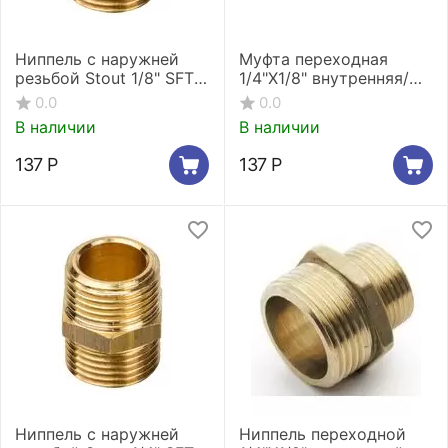
Ниппель с наружней
Муфта переходная
резьбой Stout 1/8" SFT-
1/4"X1/8" внутренняя/
0003-001818
наружная резьба Stout
0.0
0.0
SFT-0007-001418
В наличии
В наличии
137
Р
137
Р
Ниппель с наружней
Ниппель переходной