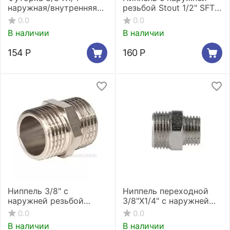
наружная/внутренняя
резьбой Stout 1/2" SFT-
резьба никелированная
0003-001212
0.0
0.0
Stout SFT-0029-003814*
В наличии
В наличии
154
Р
160
Р
Ниппель 3/8" c
Ниппель переходной
наружней резьбой
3/8"X1/4" c наружней
никелированный Stout
резьбой
0.0
0.0
SFT-0004-003838
никелированный Stout
В наличии
В наличии
SFT-0004-003814*