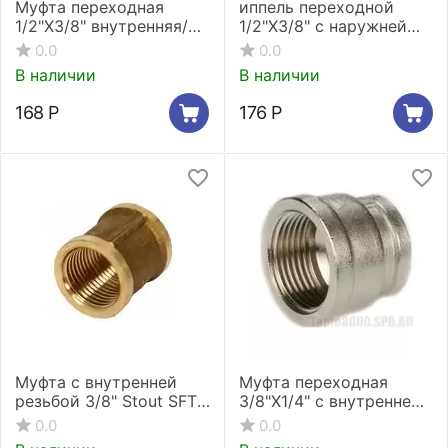
Муфта переходная
иппель переходной
1/2"X3/8" внутренняя/
1/2"X3/8" c наружней
наружная резьба
резьбой Stout SFT-
0.0
0.0
никелированная Stout
0003-001238
В наличии
В наличии
SFT-0008-001238*
168
Р
176
Р
Муфта с внутренней
Муфта переходная
резьбой 3/8" Stout SFT-
3/8"X1/4" с внутренней
0005-003838
резьбой
0.0
0.0
никелированная Stout