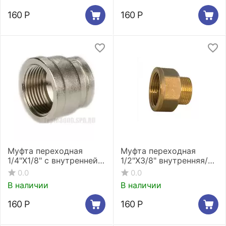
160
Р
160
Р
Муфта переходная
Муфта переходная
1/4"X1/8" с внутренней
1/2"X3/8" внутренняя/
резьбой
наружная резьба Stout
0.0
0.0
никелированная Stout
SFT-0007-001238
В наличии
В наличии
SFT-0006-001418*
160
Р
160
Р