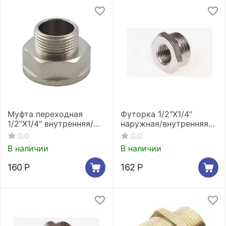
Муфта переходная
Футорка 1/2"X1/4"
1/2"X1/4" внутренняя/
наружная/внутренняя
наружная резьба
резьба никелированная
0.0
0.0
никелированная Stout
Stout SFT-0029-001214
В наличии
В наличии
SFT-0008-001214
160
Р
162
Р