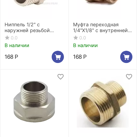
Ниппель 1/2" c
Муфта переходная
наружней резьбой
1/4"X1/8" с внутренней
никелированный Stout
резьбой Stout SFT-
0.0
0.0
SFT-0004-001212
0005-001418*
В наличии
В наличии
168
Р
168
Р