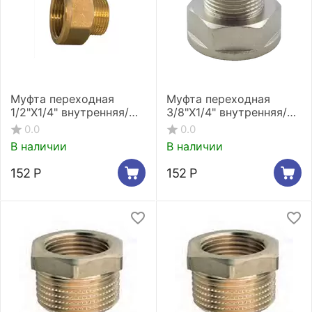
Муфта переходная
Муфта переходная
1/2"X1/4" внутренняя/
3/8"X1/4" внутренняя/
наружная резьба Stout
наружная резьба
0.0
0.0
SFT-0007-001214
никелированная Stout
В наличии
В наличии
SFT-0008-003814
152
Р
152
Р