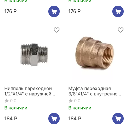
В наличии
В наличии
SFT-0006-003814*
176
Р
176
Р
Ниппель переходной
Муфта переходная
1/2"X1/4" c наружней
3/8"X1/4" с внутренней
резьбой
резьбой Stout SFT-
0.0
0.0
никелированный Stout
0005-003814
В наличии
В наличии
SFT-0004-001214
184
Р
184
Р