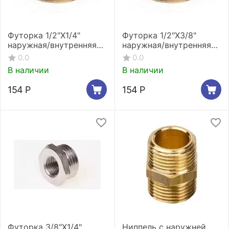
Футорка 1/2"X1/4"
Футорка 1/2"X3/8"
наружная/внутренняя
наружная/внутренняя
резьба Stout SFT-0028-
резьба Stout SFT-0028-
0.0
0.0
001214
001238
В наличии
В наличии
154
Р
154
Р
Футорка 3/8"X1/4"
Ниппель с наружней