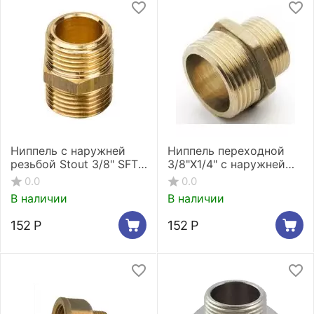
Ниппель с наружней
Ниппель переходной
резьбой Stout 3/8" SFT-
3/8"X1/4" c наружней
0003-003838
резьбой Stout SFT-
0.0
0.0
0003-003814
В наличии
В наличии
152
Р
152
Р