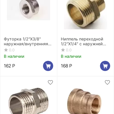
Футорка 1/2"X3/8"
Ниппель переходной
наружная/внутренняя
1/2"X1/4" c наружней
резьба никелированная
резьбой Stout SFT-
0.0
0.0
Stout SFT-0029-001238
0003-001214
В наличии
В наличии
162
Р
168
Р