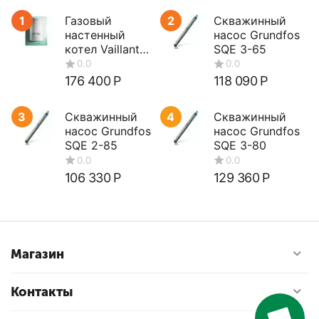
1
Газовый
2
Скважинный
настенный
насос Grundfos
котел Vaillant
SQE 3-65
turboTEC plus
VUW 362/5-5
176 400
Р
118 090
Р
3
Скважинный
4
Скважинный
насос Grundfos
насос Grundfos
SQE 2-85
SQE 3-80
106 330
Р
129 360
Р
Магазин
Контакты