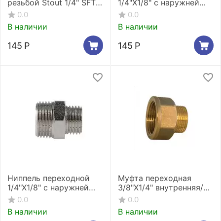
резьбой Stout 1/4" SFT-
1/4"X1/8" c наружней
0003-001414
резьбой Stout SFT-
0.0
0.0
0003-001418
В наличии
В наличии
145
Р
145
Р
Ниппель переходной
Муфта переходная
1/4"X1/8" c наружней
3/8"X1/4" внутренняя/
резьбой
наружная резьба Stout
0.0
0.0
никелированный Stout
SFT-0007-003814
В наличии
В наличии
SFT-0004-001418*