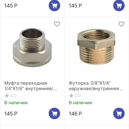
145
Р
145
Р
Муфта переходная
Футорка 3/8"X1/4"
1/4"X1/8" внутренняя/
наружная/внутренняя
наружная резьба
резьба Stout SFT-0028-
0.0
0.0
никелированная Stout
003814
В наличии
В наличии
SFT-0008-001418
145
Р
146
Р