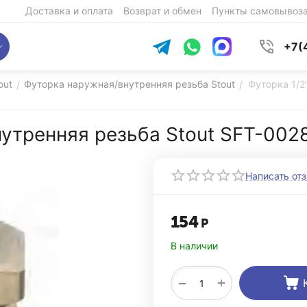
Доставка и оплата
Возврат и обмен
Пункты самовывоз
+7(
out
Футорка наружная/внутренняя резьба Stout
Футорка 1/2
/
/
нутренняя резьба Stout SFT-002
Написать от
154
Р
В наличии
+
−