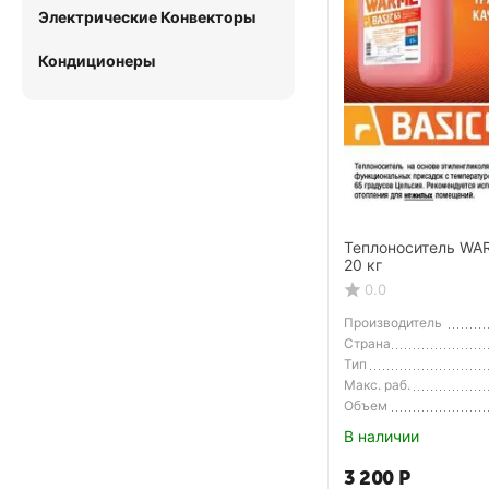
Электрические Конвекторы
Кондиционеры
Теплоноситель WAR
20 кг
0.0
Производитель
Страна
Производитель
Тип
Макс. раб.
температура
Объем
В наличии
3 200
Р