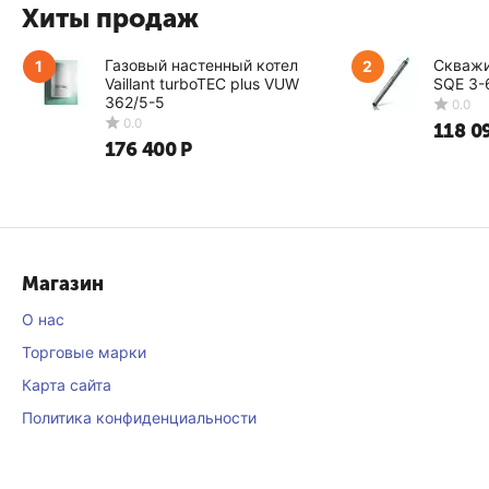
обеспечение длитель
Хиты продаж
Избежать ошибок при
Газовый настенный котел
Скважи
1
2
Vaillant turboTEC plus VUW
SQE 3-
Недорого ку
362/5-5
118 0
Заказ теплоносителя
176 400
Р
доступ в каталог ес
ассортимент постоян
все товары есть в на
мы работаем напряму
позиции;
Магазин
на помощь всегда го
О нас
смогут подобрать оп
Торговые марки
0.0
Карта сайта
Политика конфиденциальности