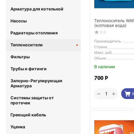
Арматура для котельной
Теплоноситель WA
Насосы
(котловая вода)
0.0
Радиаторы отопления
Производитель
Теплоносители
Страна
Производитель
Макс. раб.
Фильтры
температура
Объем
В наличии
Трубы и фитинги
700
Р
Запорно-Регулирующая
Арматура
+
−
Системы защиты от
протечек
Греющий кабель
Уценка