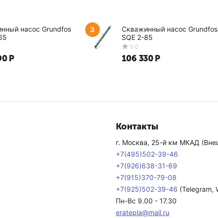
ной бесперебойной работы отопительного оборудования (до 10 л
 подборе удастся, если принимать во внимание диапазон рабоч
нный насос Grundfos
Скважинный насос Grundfos
3
65
SQE 2-85
пить теплоноситель в магазине Эра 
90
Р
106 330
Р
 в нашем интернет-магазине дает возможность минимизировать
ть в любое время, а процесс оформления заказа занимает неско
но пополняется, при этом мы выбираем в качестве поставщико
личии и готовы к отправке;
ю с производителями, поэтому цены на теплоносители выгодны
Контакты
товы прийти квалифицированные консультанты, которые знают о
г. Москва, 25-й км МКАД (Внеш
тимальный товар с учетом ваших пожеланий.
0.0
0.0
+7(495)502-39-46
+7(926)638-31-69
+7(915)370-79-08
+7(925)502-39-46
(Telegram,
Пн-Вс 9.00 - 17.30
eratepla@mail.ru