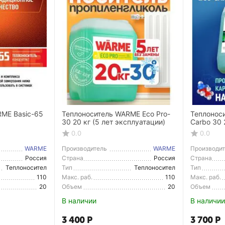
ME Basic-65
Теплоноситель WARME Eco Pro-
Теплонос
30 20 кг (5 лет эксплуатации)
Carbo 30 
эксплуат
0.0
0.0
WARME
Производитель
WARME
Производи
Россия
Страна
Россия
Страна
Производитель
Производи
Теплоносител
Тип
Теплоносител
Тип
ь
ь
110
Макс. раб.
110
Макс. раб.
температура
температу
20
Объем
20
Объем
В наличии
В наличии
3 400
Р
3 700
Р