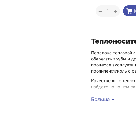
+
−
Теплоносит
Передача тепловой э
оберегать трубы и д
процессе эксплуатац
пропиленгликоль с 
Качественные теплон
найдете на нашем са
соответствие реальн
Больше
отсутствие в состав
максимальный урове
наличие в комплекта
удобная и стопроцен
простота применения