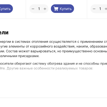
+
−
−
Купить
Купить
ели
нергии в системах отопления осуществляется с применением сп
ругие элементы от коррозийного воздействия, накипи, образован
ии. Состав может варьироваться, но преимущественно основн
различными присадками.
осители оберегают систему обогрева здания и не способны при
йте. Другие важные особенности реализуемых товаров:
ого и фактического объема и других параметров;
е токсических компонентов или агрессивных веществ;
нь экологической безопасности;
ции детальной инструкции по применению;
тно герметичная упаковка;
 – необязательно быть специалистом для заливки теплоносителя