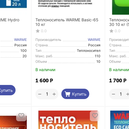
RME Hydro
Теплоноситель WARME Basic-65
Теплонос
10 кг
30 10 к
0.0
0.0
WARME
Производитель
WARME
Производи
Россия
Страна
Россия
Страна
Производитель
Производи
100
Тип
Теплоносител
Тип
ь
20
Макс. раб.
110
Макс. раб.
температура
температу
Объем
10
Объем
В наличии
В наличии
1 600
Р
1 700
Р
Купить
+
−
−
Купить