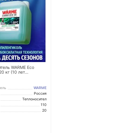
итель WARME Eco
20 кг (10 лет
ации)
тель
WARME
Россия
тель
Теплоносител
ь
110
ра
20