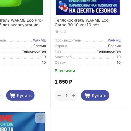
итель WARME Eco Pro-
Теплоноситель WARME Eco
г (5 лет эксплуатации)
Carbo 30 10 кг (10 лет
эксплуатации)
0.0
тель
WARME
Производитель
WARME
Россия
Страна
Россия
тель
Производитель
Теплоносител
Тип
Теплоносител
ь
ь
110
Макс. раб.
110
ра
температура
10
Объем
10
В наличии
1 850
Р
+
+
−
Купить
Купить