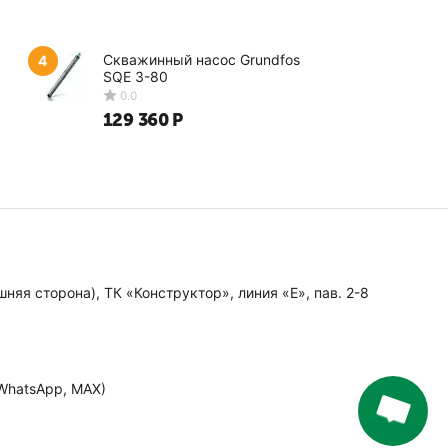
ет и дольше).
их температур и особенности отопительного оборудования.
Скважинный насос Grundfos
4
SQE 3-80
тепла
129 360
Р
 затраты времени и финансовых ресурсов, поскольку:
лько минут;
в только проверенные компании;
е, также периодически бывают скидки на отдельные
 системах обогрева всё и даже больше, поэтому всегда
няя сторона), ТК «Конструктор», линия «Е», пав. 2-8
0.0
 WhatsApp, MAX)