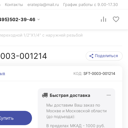
а
Контакты
eratepla@mail.ru
График работы с 9.00-17.30
495)502-39-46
переходной 1/2"X1/4" c наружней резьбой
0003-001214
Поделиться
зыв
КОД:
SFT-0003-001214
Быстрая доставка
Мы доставим Ваш заказ по
Москве и Московской области
(до подъезда):
Купить
В пределах МКАД - 1000 руб.