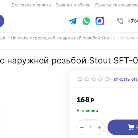
Доставка и оплата
Возврат и обмен
Пункты самовывоз
+7(
out
Ниппель переходной c наружней резьбой Stout
Ниппель 
/
/
 c наружней резьбой Stout SFT-
Написать от
168
Р
В наличии
+
−