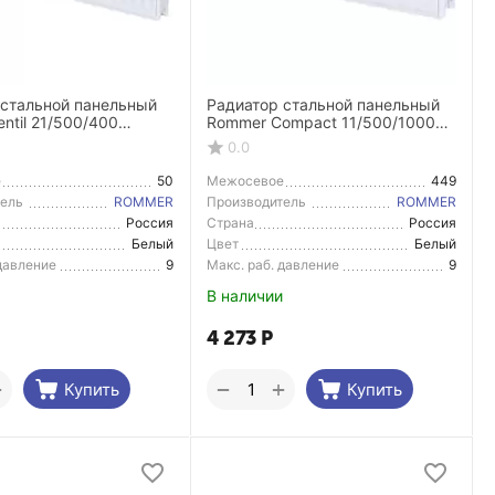
 стальной панельный
Радиатор стальной панельный
ntil 21/500/400
Rommer Compact 11/500/1000
равое подключение
боковое подключение
0.0
е
50
Межосевое
449
расстояние
тель
ROMMER
Производитель
ROMMER
Россия
Страна
Россия
тель
Производитель
Белый
Цвет
Белый
 давление
9
Макс. раб. давление
9
В наличии
4 273
Р
+
+
−
Купить
Купить