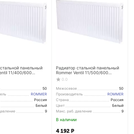
 стальной панельный
Радиатор стальной панельный
ntil 11/400/600
Rommer Ventil 11/500/600
равое подключение
нижнее правое подключение
0.0
е
50
Межосевое
50
расстояние
тель
ROMMER
Производитель
ROMMER
Россия
Страна
Россия
тель
Производитель
Белый
Цвет
Белый
 давление
9
Макс. раб. давление
9
В наличии
4 192
Р