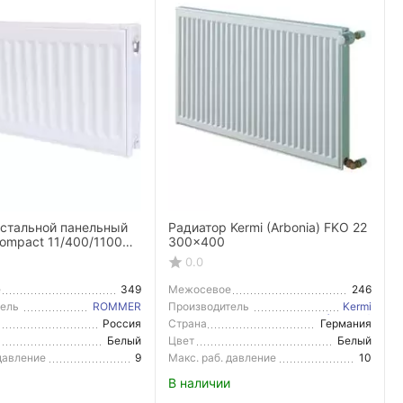
 стальной панельный
Радиатор Kermi (Arbonia) FKO 22
ompact 11/400/1100
300x400
подключение
0.0
е
349
Межосевое
246
расстояние
тель
ROMMER
Производитель
Kermi
(Arbonia)
Россия
Страна
Германия
тель
Производитель
Белый
Цвет
Белый
 давление
9
Макс. раб. давление
10
В наличии