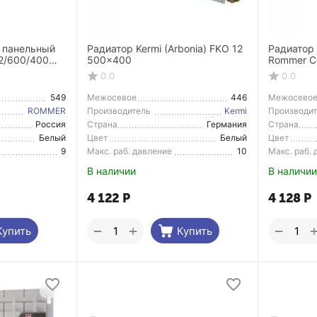
 панельный
Радиатор Kermi (Arbonia) FKO 12
Радиатор
2/600/400
500x400
Rommer C
ние
боковое 
0.0
0.0
549
Межосевое
446
Межосево
расстояние
расстояние
ROMMER
Производитель
Kermi
Производи
(Arbonia)
Россия
Страна
Германия
Страна
Производитель
Производи
Белый
Цвет
Белый
Цвет
9
Макс. раб. давление
10
Макс. раб.
В наличии
В наличии
4 122
Р
4 128
Р
+
−
−
Купить
Купить