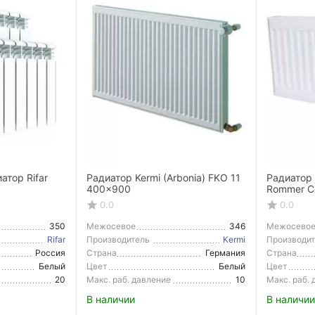
тор Rifar
Радиатор Kermi (Arbonia) FKO 11
Радиатор
400x900
Rommer C
боковое 
0.0
0.0
350
Межосевое
346
Межосево
расстояние
расстояние
Rifar
Производитель
Kermi
Производи
(Arbonia)
Россия
Страна
Германия
Страна
Производитель
Производи
Белый
Цвет
Белый
Цвет
20
Макс. раб. давление
10
Макс. раб.
В наличии
В наличии