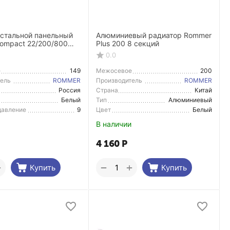
 стальной панельный
Алюминиевый радиатор Rommer
ompact 22/200/800
Plus 200 8 секций
подключение
0.0
е
149
Межосевое
200
расстояние
тель
ROMMER
Производитель
ROMMER
Россия
Страна
Китай
тель
Производитель
Белый
Тип
Алюминиевый
радиатор
 давление
9
Цвет
Белый
В наличии
4 160
Р
+
+
−
Купить
Купить