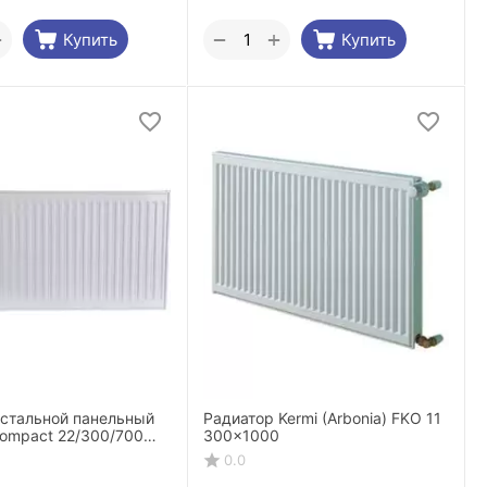
+
+
−
Купить
Купить
 стальной панельный
Радиатор Kermi (Arbonia) FKO 11
ompact 22/300/700
300x1000
подключение
0.0