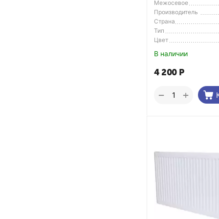
Межосевое
расстояние
Производитель
Страна
Производитель
Тип
Цвет
В наличии
4 200
Р
+
−