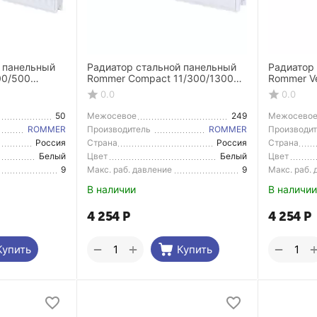
 панельный
Радиатор стальной панельный
Радиатор
00/500
Rommer Compact 11/300/1300
Rommer Ve
дключение
боковое подключение
нижнее п
0.0
0.0
50
Межосевое
249
Межосево
расстояние
расстояние
ROMMER
Производитель
ROMMER
Производи
Россия
Страна
Россия
Страна
Производитель
Производи
Белый
Цвет
Белый
Цвет
9
Макс. раб. давление
9
Макс. раб.
В наличии
В наличии
4 254
Р
4 254
Р
+
−
−
Купить
Купить