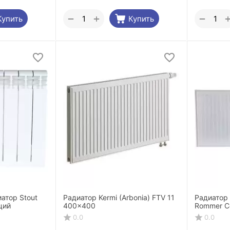
+
−
−
Купить
Купить
атор Stout
Радиатор Kermi (Arbonia) FTV 11
Радиатор
ций
400x400
Rommer C
боковое 
0.0
0.0