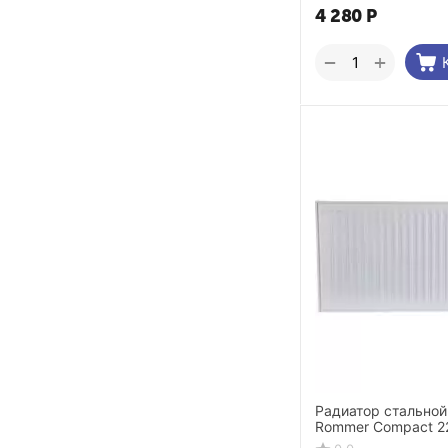
4 280
Р
+
−
Радиатор стальной
Rommer Compact 2
боковое подключе