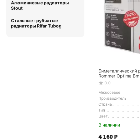
Алюминиевые радиаторы
Stout
Стальные трубчатые
радиаторы Rifar Tubog
Биметаллический 
Rommer Optima Bm
секций)
0.0
Межосевое
расстояние
Производитель
Страна
Производитель
Тип
Цвет
В наличии
4 160
Р