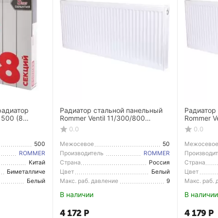
радиатор
Радиатор стальной панельный
Радиатор
 500 (8
Rommer Ventil 11/300/800
Rommer Ve
нижнее правое подключение
нижнее п
0.0
0.0
500
Межосевое
50
Межосево
расстояние
расстояние
ROMMER
Производитель
ROMMER
Производи
Китай
Страна
Россия
Страна
Производитель
Производи
Биметалличе
Цвет
Белый
Цвет
ский радиатор
Белый
Макс. раб. давление
9
Макс. раб.
В наличии
В наличии
4 172
Р
4 179
Р