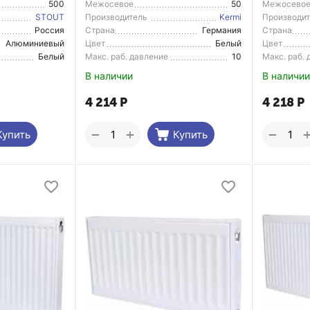
500
Межосевое
50
Межосево
расстояние
расстояние
STOUT
Производитель
Kermi
Производи
(Arbonia)
Россия
Страна
Германия
Страна
Производитель
Производи
Алюминиевый
Цвет
Белый
Цвет
радиатор
Белый
Макс. раб. давление
10
Макс. раб.
В наличии
В наличии
4 214
Р
4 218
Р
+
−
−
Купить
Купить