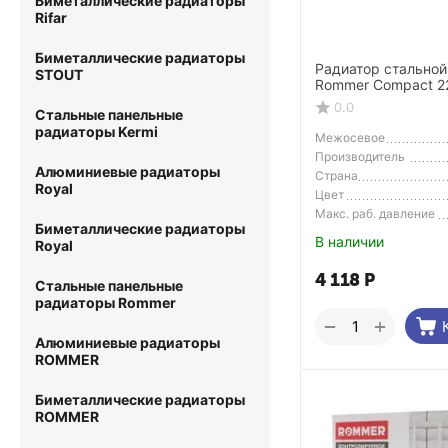
Биметаллические радиаторы
Rifar
Биметаллические радиаторы
Радиатор стальной
STOUT
Rommer Compact 2
боковое подключе
0.0
Стальные панельные
радиаторы Kermi
Межосевое
расстояние
Производитель
Алюминиевые радиаторы
Страна
Royal
Производитель
Цвет
Макс. раб. давление
Биметаллические радиаторы
В наличии
Royal
4 118
Р
Стальные панельные
радиаторы Rommer
+
−
Алюминиевые радиаторы
ROMMER
Биметаллические радиаторы
ROMMER