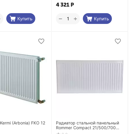
4 321
Р
+
+
−
Купить
Купить
Kermi (Arbonia) FKO 12
Радиатор стальной панельный
Rommer Compact 21/500/700
боковое подключение