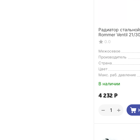
Радиатор стальной
Rommer Ventil 21/3
нижнее правое по
0.0
Межосевое
расстояние
Производитель
Страна
Производитель
Цвет
Макс. раб. давление
В наличии
4 232
Р
+
−