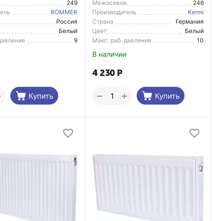
е
249
Межосевое
246
расстояние
тель
ROMMER
Производитель
Kermi
(Arbonia)
Россия
Страна
Германия
тель
Производитель
Белый
Цвет
Белый
 давление
9
Макс. раб. давление
10
В наличии
4 230
Р
+
+
−
Купить
Купить