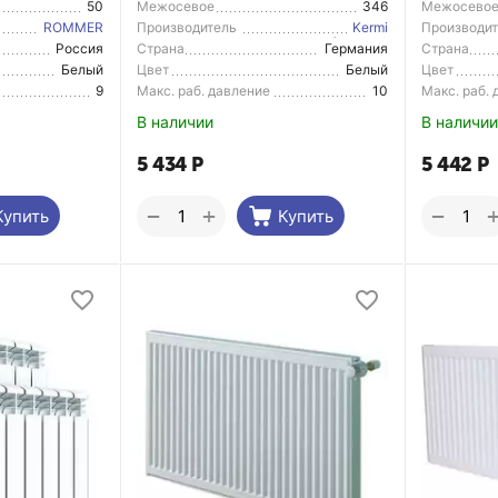
50
Межосевое
346
Межосево
расстояние
расстояние
ROMMER
Производитель
Kermi
Производи
(Arbonia)
Россия
Страна
Германия
Страна
Производитель
Производи
Белый
Цвет
Белый
Цвет
9
Макс. раб. давление
10
Макс. раб.
В наличии
В наличии
5 434
Р
5 442
Р
+
−
−
Купить
Купить