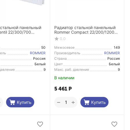
 стальной панельный
Радиатор стальной панельный
ntil 22/300/700
Rommer Compact 22/200/1200
равое подключение
боковое подключение
0.0
е
50
Межосевое
149
расстояние
тель
ROMMER
Производитель
ROMMER
Россия
Страна
Россия
тель
Производитель
Белый
Цвет
Белый
 давление
9
Макс. раб. давление
9
В наличии
5 461
Р
+
+
−
Купить
Купить