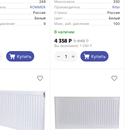
е
249
Межосевое
350
расстояние
тель
ROMMER
Производитель
Rifar
Россия
Страна
Россия
тель
Производитель
Белый
Цвет
Белый
 давление
9
Макс. раб. давление
100
В наличии
4 358
Р
5 448
Р
Вы экономите: 
1 090
Р
+
+
−
Купить
Купить