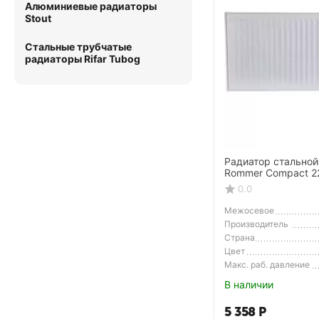
Алюминиевые радиаторы
Stout
Стальные трубчатые
радиаторы Rifar Tubog
Радиатор стальной
Rommer Compact 2
боковое подключе
0.0
Межосевое
расстояние
Производитель
Страна
Производитель
Цвет
Макс. раб. давление
В наличии
5 358
Р