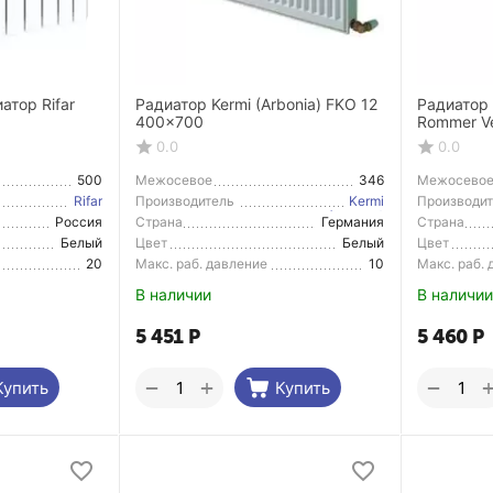
тор Rifar
Радиатор Kermi (Arbonia) FKO 12
Радиатор
400x700
Rommer Ve
нижнее п
0.0
0.0
500
Межосевое
346
Межосево
расстояние
расстояние
Rifar
Производитель
Kermi
Производи
(Arbonia)
Россия
Страна
Германия
Страна
Производитель
Производи
Белый
Цвет
Белый
Цвет
20
Макс. раб. давление
10
Макс. раб.
В наличии
В наличии
5 451
Р
5 460
Р
+
−
−
Купить
Купить