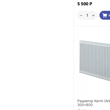
5 500
Р
+
−
Радиатор Kermi (Ar
300x800