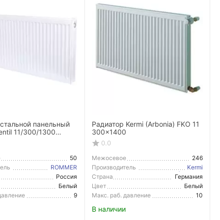
 стальной панельный
Радиатор Kermi (Arbonia) FKO 11
ntil 11/300/1300
300x1400
равое подключение
0.0
е
50
Межосевое
246
расстояние
тель
ROMMER
Производитель
Kermi
(Arbonia)
Россия
Страна
Германия
тель
Производитель
Белый
Цвет
Белый
 давление
9
Макс. раб. давление
10
В наличии