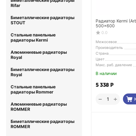
Биметаллические радиаторы
Rifar
Биметаллические радиаторы
Радиатор Kermi (Ar
STOUT
500x600
0.0
Стальные панельные
радиаторы Kermi
Межосевое
расстояние
Производитель
Алюминиевые радиаторы
Страна
Royal
Производитель
Цвет
Макс. раб. давление
Биметаллические радиаторы
В наличии
Royal
5 338
Р
Стальные панельные
радиаторы Rommer
+
−
Алюминиевые радиаторы
ROMMER
Биметаллические радиаторы
ROMMER