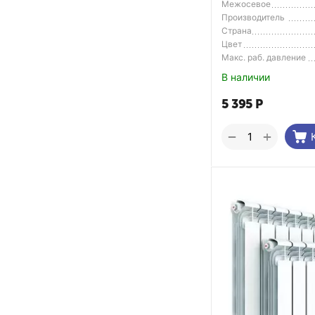
Межосевое
расстояние
Производитель
Страна
Производитель
Цвет
Макс. раб. давление
В наличии
5 395
Р
+
−