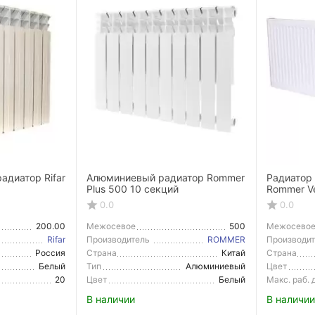
адиатор Rifar
Алюминиевый радиатор Rommer
Радиатор
Plus 500 10 секций
Rommer Ve
нижнее п
0.0
0.0
200.00
Межосевое
500
Межосево
расстояние
расстояние
Rifar
Производитель
ROMMER
Производи
Россия
Страна
Китай
Страна
Производитель
Производи
Белый
Тип
Алюминиевый
Цвет
радиатор
20
Цвет
Белый
Макс. раб.
В наличии
В наличии