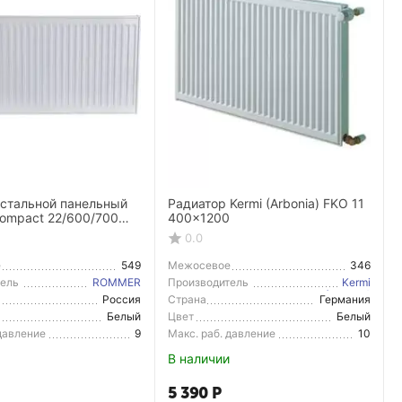
 стальной панельный
Радиатор Kermi (Arbonia) FKO 11
ompact 22/600/700
400x1200
подключение
0.0
е
549
Межосевое
346
расстояние
тель
ROMMER
Производитель
Kermi
(Arbonia)
Россия
Страна
Германия
тель
Производитель
Белый
Цвет
Белый
 давление
9
Макс. раб. давление
10
В наличии
5 390
Р