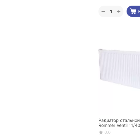
+
−
Радиатор стальной
Rommer Ventil 11/4
нижнее правое по
0.0