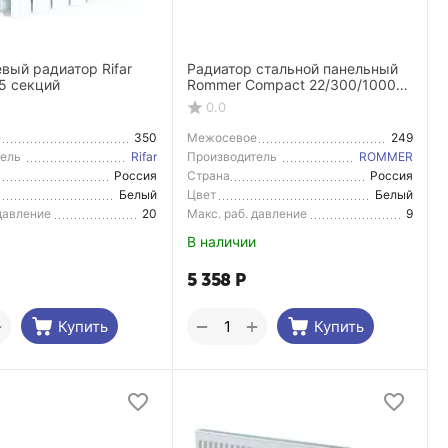
вый радиатор Rifar
Радиатор стальной панельный
5 секций
Rommer Compact 22/300/1000
боковое подключение
0.0
е
350
Межосевое
249
расстояние
тель
Rifar
Производитель
ROMMER
Россия
Страна
Россия
тель
Производитель
Белый
Цвет
Белый
 давление
20
Макс. раб. давление
9
В наличии
5 358
Р
+
+
−
Купить
Купить