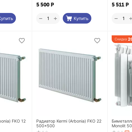
5 500
Р
5 511
Р
+
−
−
Купить
Купить
2
Скидка
bonia) FKO 12
Радиатор Kermi (Arbonia) FKO 22
Биметалли
500x500
Monolit 5