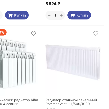
5 524
Р
+
+
−
Купить
Купить
0%
ческий радиатор Rifar
Радиатор стальной панельный
00 4 секции
Rommer Ventil 11/500/1000
нижнее правое подключение