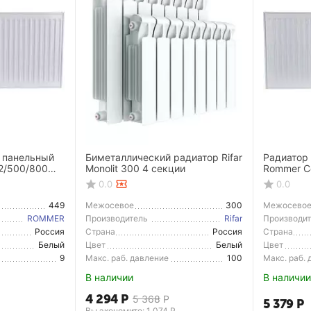
 панельный
Биметаллический радиатор Rifar
Радиатор
2/500/800
Monolit 300 4 секции
Rommer C
ние
боковое 
0.0
0.0
449
Межосевое
300
Межосево
расстояние
расстояние
ROMMER
Производитель
Rifar
Производи
Россия
Страна
Россия
Страна
Производитель
Производи
Белый
Цвет
Белый
Цвет
9
Макс. раб. давление
100
Макс. раб.
В наличии
В наличии
4 294
Р
5 368
Р
5 379
Р
Вы экономите: 
1 074
Р