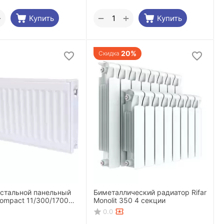
+
+
−
Купить
Купить
20%
Скидка
 стальной панельный
Биметаллический радиатор Rifar
ompact 11/300/1700
Monolit 350 4 секции
подключение
0.0