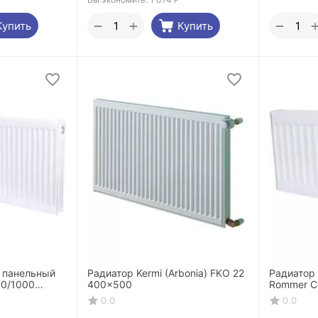
+
−
−
Купить
Купить
 панельный
Радиатор Kermi (Arbonia) FKO 22
Радиатор
00/1000
400x500
Rommer C
дключение
боковое 
0.0
0.0