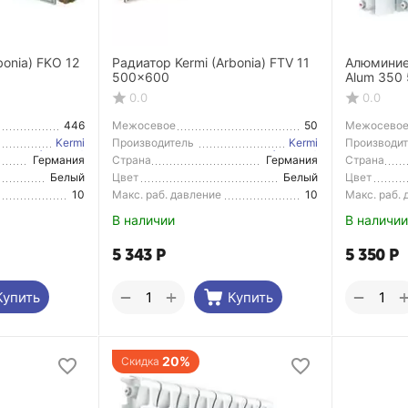
bonia) FKO 12
Радиатор Kermi (Arbonia) FTV 11
Алюминие
500x600
Alum 350 
0.0
0.0
446
Межосевое
50
Межосево
расстояние
расстояние
Kermi
Производитель
Kermi
Производи
(Arbonia)
(Arbonia)
Германия
Страна
Германия
Страна
Производитель
Производи
Белый
Цвет
Белый
Цвет
10
Макс. раб. давление
10
Макс. раб.
В наличии
В наличии
5 343
Р
5 350
Р
+
−
−
Купить
Купить
20%
Скидка