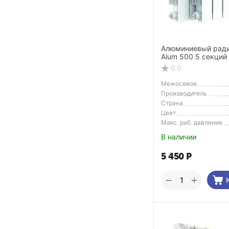
Алюминиевый радиа
Alum 500 5 секций
0.0
Межосевое
расстояние
Производитель
Страна
Производитель
Цвет
Макс. раб. давление
В наличии
5 450
Р
+
−