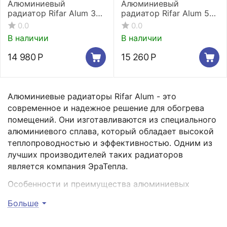
Алюминиевый
Алюминиевый
радиатор Rifar Alum 350
радиатор Rifar Alum 500
14 секций
14 секций
0.0
0.0
В наличии
В наличии
14 980
Р
15 260
Р
Алюминиевые радиаторы Rifar Alum - это
современное и надежное решение для обогрева
помещений. Они изготавливаются из специального
алюминиевого сплава, который обладает высокой
теплопроводностью и эффективностью. Одним из
лучших производителей таких радиаторов
является компания ЭраТепла.
Особенности и преимущества алюминиевых
радиаторов Rifar Alum:
Больше
Высокая теплопроводность. Алюминиевые
радиаторы быстро нагреваются и равномерно