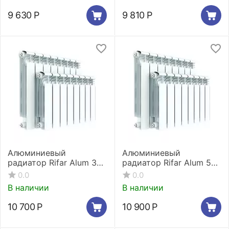
9 630
Р
9 810
Р
Алюминиевый
Алюминиевый
радиатор Rifar Alum 350
радиатор Rifar Alum 500
10 секций
10 секций
0.0
0.0
В наличии
В наличии
10 700
Р
10 900
Р