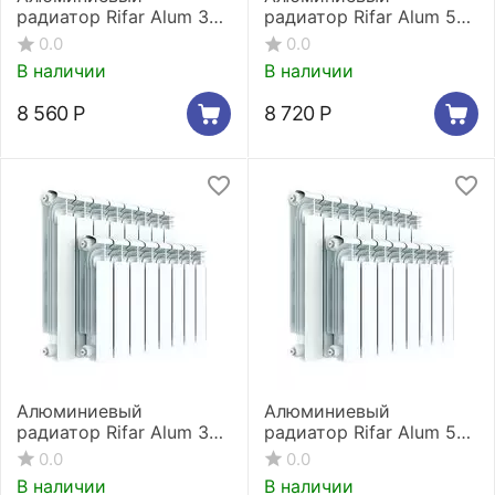
радиатор Rifar Alum 350
радиатор Rifar Alum 500
8 секций
8 секций
0.0
0.0
В наличии
В наличии
8 560
Р
8 720
Р
Алюминиевый
Алюминиевый
радиатор Rifar Alum 350
радиатор Rifar Alum 500
9 секций
9 секций
0.0
0.0
В наличии
В наличии