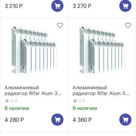
3 210
Р
3 270
Р
Алюминиевый
Алюминиевый
радиатор Rifar Alum 350
радиатор Rifar Alum 500
4 секции
4 секции
0.0
0.0
В наличии
В наличии
4 280
Р
4 360
Р