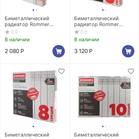
Биметаллический
Биметаллический
радиатор Rommer
радиатор Rommer
Optima Bm 500 (4
Optima Bm 500 (6
0.0
0.0
секции)
секций)
В наличии
В наличии
2 080
Р
3 120
Р
Биметаллический
Биметаллический