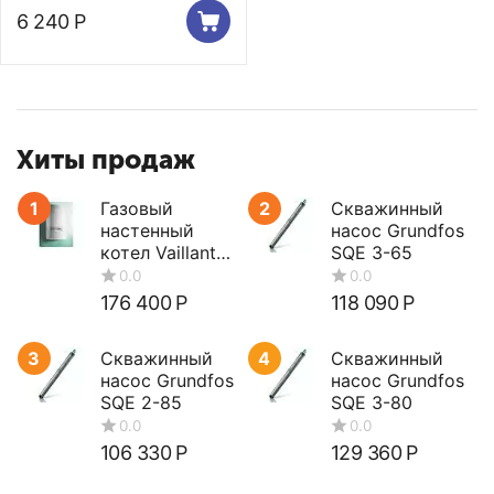
6 240
Р
Хиты продаж
1
Газовый
2
Скважинный
настенный
насос Grundfos
котел Vaillant
SQE 3-65
turboTEC plus
VUW 362/5-5
176 400
Р
118 090
Р
3
Скважинный
4
Скважинный
насос Grundfos
насос Grundfos
SQE 2-85
SQE 3-80
106 330
Р
129 360
Р
0.0
0.0