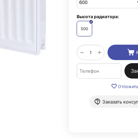
Высота радиатора:
500
+
−
За
Отложит
Заказать консу