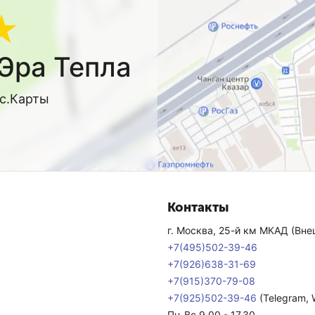
★
Эра Тепла
кс.Карты
Контакты
г. Москва, 25-й км МКАД (Внеш
+7(495)502-39-46
+7(926)638-31-69
+7(915)370-79-08
+7(925)502-39-46
(Telegram,
Пн-Вс 9.00 - 17.30