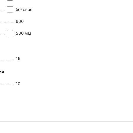
боковое
600
500
мм
16
ия
10