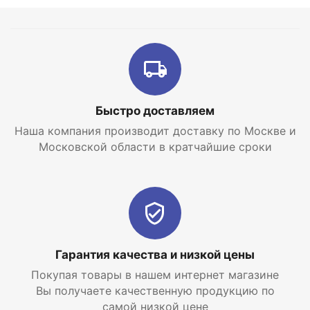
производство новых аксессуаров.
Радиаторы Rifar Base (Рифар Бейс) 200 имеют
межосевое расстояние 200 мм, но при этом в
модельном ряде есть радиаторы с межосевым
растоянием 350 и 500 мм. Секции соединены
между собой с помощью специальных
Быстро доставляем
силиконовых прокладок.
Наша компания производит доставку по Москве и
Интернет-магазин отопительных систем и
Московской области в кратчайшие сроки
водоснабжения
EraTepla.ru
предлагает
купить
биметаллический радиатор Rifar Base 200
2 секции
по самой низкой цене с доставкой по
Москве и Московской области.
Гарантия качества и низкой цены
Покупая товары в нашем интернет магазине
Вы получаете качественную продукцию по
самой низкой цене