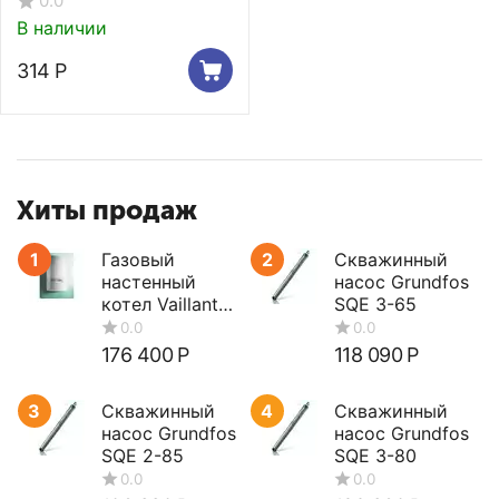
0.0
В наличии
314
Р
Хиты продаж
1
Газовый
2
Скважинный
настенный
насос Grundfos
котел Vaillant
SQE 3-65
turboTEC plus
VUW 362/5-5
176 400
Р
118 090
Р
3
Скважинный
4
Скважинный
насос Grundfos
насос Grundfos
SQE 2-85
SQE 3-80
0.0
0.0