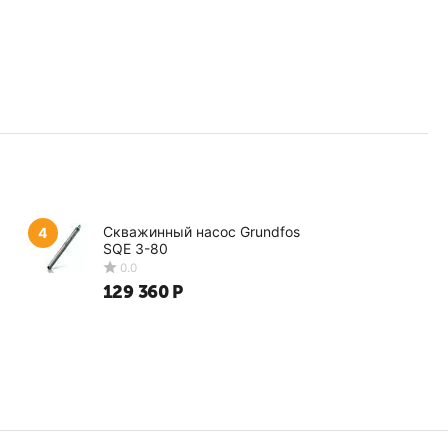
Скважинный насос Grundfos
4
SQE 3-80
129 360
Р
0.0