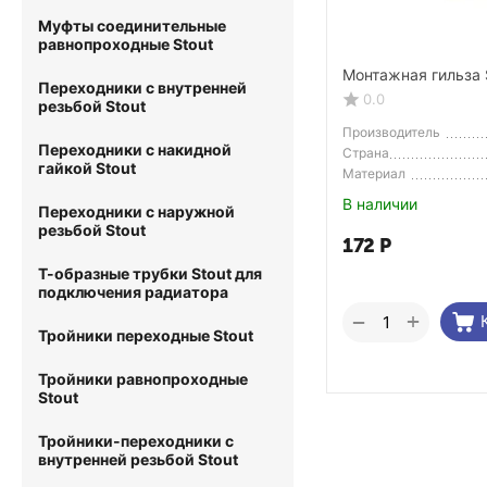
Муфты соединительные
равнопроходные Stout
Монтажная гильза 
Переходники с внутренней
0.0
резьбой Stout
Производитель
Переходники с накидной
Страна
гайкой Stout
Производитель
Материал
В наличии
Переходники с наружной
резьбой Stout
172
Р
Т-образные трубки Stout для
подключения радиатора
+
−
Тройники переходные Stout
Тройники равнопроходные
Stout
Тройники-переходники с
внутренней резьбой Stout