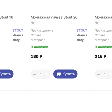
Stout 16
Монтажная гильза Stout 20
Монтажная
0.0
0.0
STOUT
Производитель
STOUT
Производи
Италия
Страна
Италия
Страна
Производитель
Производи
Латунь
Материал
Латунь
Материал
В наличии
В наличии
180
Р
216
Р
+
−
−
Купить
Купить