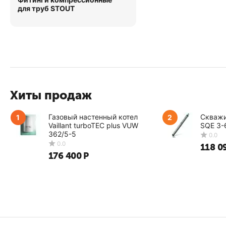
для труб STOUT
Хиты продаж
Газовый настенный котел
Скважи
1
2
Vaillant turboTEC plus VUW
SQE 3-
362/5-5
118 0
176 400
Р