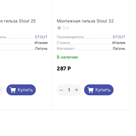
 гильза Stout 25
Монтажная гильза Stout 32
0.0
тель
STOUT
Производитель
STOUT
Италия
Страна
Италия
тель
Производитель
Латунь
Материал
Латунь
В наличии
287
Р
+
+
−
Купить
Купить