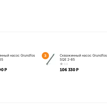
нный насос Grundfos
Скважинный насос Grundfos
3
65
SQE 2-85
90
Р
106 330
Р
0.0
0.0