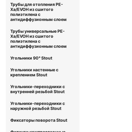
Трубы для отопления PE-
Xa/EVOH из сшитого
полиэтилена с
антидиффузионным слоем
Трубы универсальные PE-
Xa/EVOH из сшитого
полиэтилена с
антидиффузионным слоем
Угольники 90° Stout
Угольники настенные с
креплением Stout
Угольники-переходники с
внутренней резьбой Stout
Угольники-переходники с
наружной резьбой Stout
Фиксаторы поворота Stout
Фитинги компрессионные