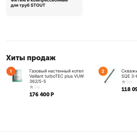
для труб STOUT
Хиты продаж
Газовый настенный котел
Скважи
1
2
Vaillant turboTEC plus VUW
SQE 3-
362/5-5
118 0
176 400
Р