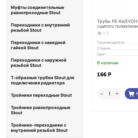
Муфты соединительные
равнопроходные Stout
Трубы PE-Xa/EVOH 
Переходники с внутренней
сшитого полиэтиле
резьбой Stout
антидиффузионным
0.0
отопления, красна
Переходники с накидной
Производитель
гайкой Stout
Страна
Производитель
Цвет
Переходники с наружной
В наличии
резьбой Stout
166
Р
Т-образные трубки Stout для
подключения радиатора
+
−
Тройники переходные Stout
Тройники равнопроходные
Stout
Тройники-переходники с
внутренней резьбой Stout