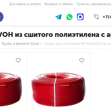
Доставка и оплата
Возврат и обмен
Пункты самовывоз
+7(
VOH из сшитого полиэтилена с
Трубы и фитинги Stout
Трубы для отопления PE-Xa/EVOH из с
/