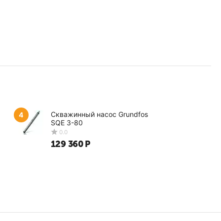
Скважинный насос Grundfos
4
SQE 3-80
129 360
Р
0.0