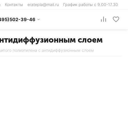
а
Контакты
eratepla@mail.ru
График работы с 9.00-17.30
495)502-39-46
 антидиффузионным слоем
шитого полиэтилена с антидиффузионным слоем