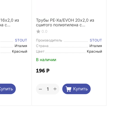
16х2,0 из
Трубы PE-Xa/EVOH 20х2,0 из
на с
сшитого полиэтилена с
 слоем, для
антидиффузионным слоем, для
0.0
я
отопления, красная
STOUT
Производитель
STOUT
Италия
Страна
Италия
Производитель
Красный
Цвет
Красный
В наличии
196
Р
+
−
Купить
Купить