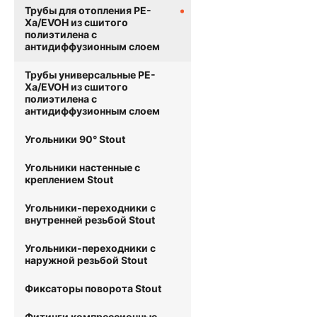
Трубы для отопления PE-
Xa/EVOH из сшитого
полиэтилена с
антидиффузионным слоем
Трубы универсальные PE-
Xa/EVOH из сшитого
полиэтилена с
антидиффузионным слоем
Угольники 90° Stout
Угольники настенные с
креплением Stout
Угольники-переходники с
внутренней резьбой Stout
Угольники-переходники с
наружной резьбой Stout
Фиксаторы поворота Stout
Фитинги компрессионные