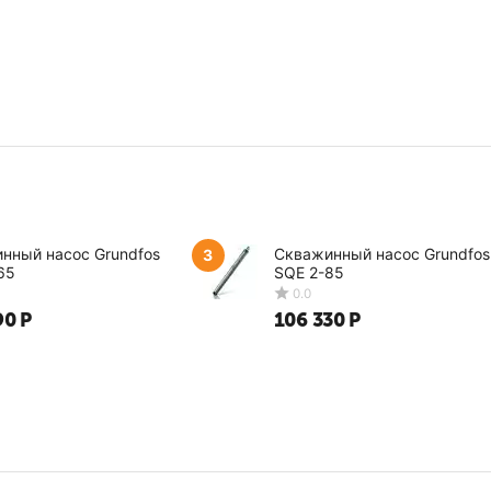
нный насос Grundfos
Скважинный насос Grundfos
3
65
SQE 2-85
90
Р
106 330
Р
0.0
0.0