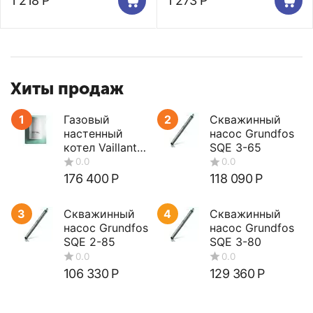
1 218
Р
1 273
Р
Хиты продаж
1
Газовый
2
Скважинный
настенный
насос Grundfos
котел Vaillant
SQE 3-65
turboTEC plus
VUW 362/5-5
176 400
Р
118 090
Р
3
Скважинный
4
Скважинный
насос Grundfos
насос Grundfos
SQE 2-85
SQE 3-80
106 330
Р
129 360
Р