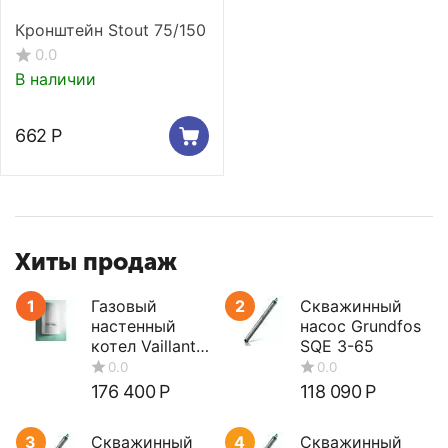
Кронштейн Stout 75/150
0.0
В наличии
662
Р
Хиты продаж
1
Газовый
2
Скважинный
настенный
насос Grundfos
котел Vaillant
SQE 3-65
turboTEC plus
VUW 362/5-5
176 400
Р
118 090
Р
3
Скважинный
4
Скважинный