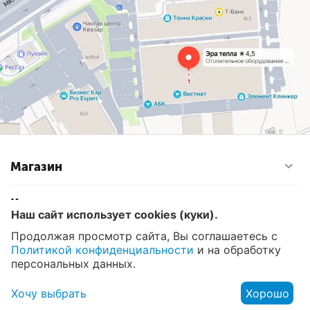
Магазин
Контакты
Наш сайт использует cookies (куки).
Продолжая просмотр сайта, Вы соглашаетесь с
Политикой конфиденциальности
и на обработку
© 2008 - 2026 Эра Тепла. Интернет магазин отопительных
систем и водоснабжения в Москве
персональных данных.
Хочу выбрать
Хорошо