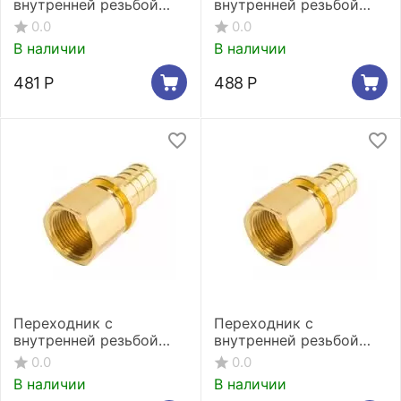
внутренней резьбой
внутренней резьбой
Stout 16xRp 3/4"
Stout 20xRp 3/4"
0.0
0.0
В наличии
В наличии
481
Р
488
Р
Переходник с
Переходник с
внутренней резьбой
внутренней резьбой
Stout 25xRp 3/4"
Stout 32xRp 1"
0.0
0.0
В наличии
В наличии