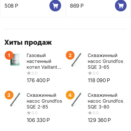
508
Р
869
Р
Хиты продаж
1
Газовый
2
Скважинный
настенный
насос Grundfos
котел Vaillant
SQE 3-65
turboTEC plus
VUW 362/5-5
176 400
Р
118 090
Р
3
Скважинный
4
Скважинный
насос Grundfos
насос Grundfos
SQE 2-85
SQE 3-80
106 330
Р
129 360
Р
0.0
0.0