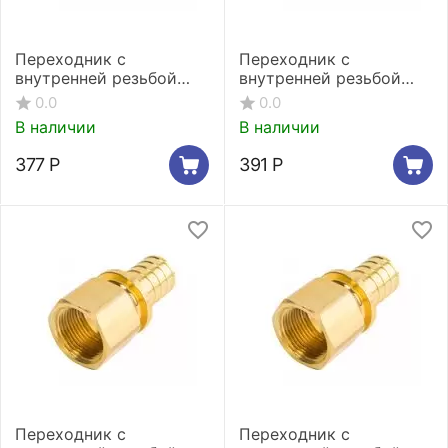
Переходник с
Переходник с
внутренней резьбой
внутренней резьбой
Stout 16xRp 1/2"
Stout 20xRp 1/2"
0.0
0.0
В наличии
В наличии
377
Р
391
Р
Переходник с
Переходник с