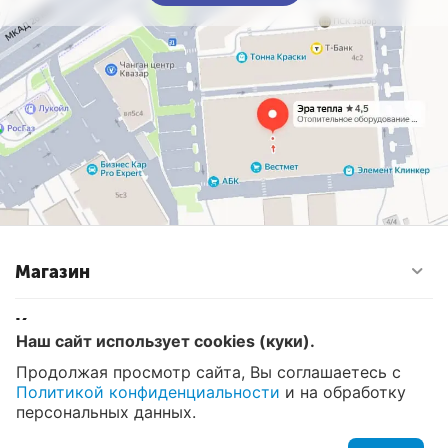
Магазин
Контакты
Наш сайт использует cookies (куки).
Продолжая просмотр сайта, Вы соглашаетесь с
Политикой конфиденциальности
и на обработку
© 2008 - 2026 Эра Тепла. Интернет магазин отопительных
систем и водоснабжения в Москве
персональных данных.