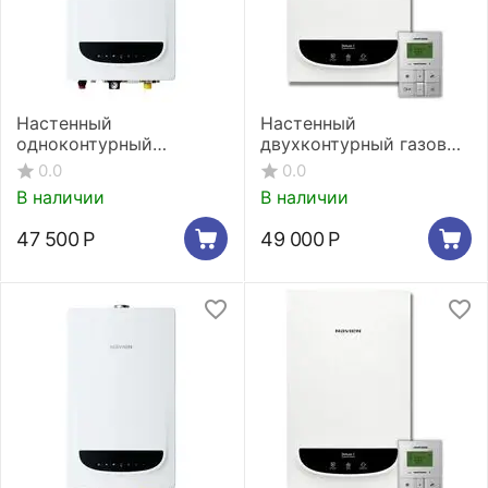
Настенный
Настенный
одноконтурный
двухконтурный газовый
газовый котел Navien
котел Navien Deluxe
0.0
0.0
Deluxe One -30k
Comfort 35K
В наличии
В наличии
47 500
Р
49 000
Р