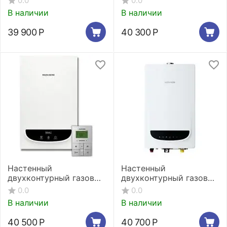
0.0
0.0
Comfort Plus 13K
Comfort Plus 16K
В наличии
В наличии
39 900
Р
40 300
Р
Настенный
Настенный
двухконтурный газовый
двухконтурный газовый
котел Navien Deluxe
котел Navien Deluxe
0.0
0.0
Comfort 24K
Comfort Plus 20K
В наличии
В наличии
40 500
Р
40 700
Р