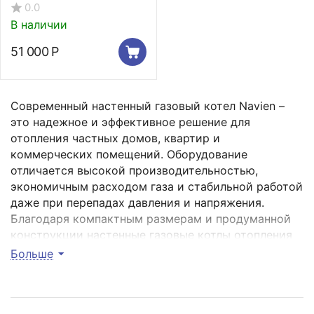
газовый котел Navien
0.0
Deluxe One -40k
В наличии
51 000
Р
Современный настенный газовый котел Navien –
это надежное и эффективное решение для
отопления частных домов, квартир и
коммерческих помещений. Оборудование
отличается высокой производительностью,
экономичным расходом газа и стабильной работой
даже при перепадах давления и напряжения.
Благодаря компактным размерам и продуманной
конструкции настенные газовые котлы отопления
Navien удобны в установке и эксплуатации,
Больше
обеспечивая комфортное отопление и стабильное
горячее водоснабжение в любое время года.