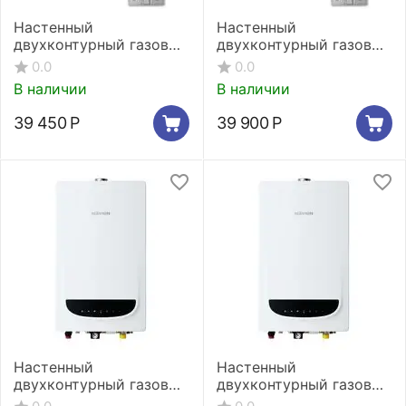
Настенный
Настенный
двухконтурный газовый
двухконтурный газовый
котел Navien Deluxe
котел Navien Deluxe
0.0
0.0
Comfort 13K
Comfort 16K
В наличии
В наличии
39 450
Р
39 900
Р
Настенный
Настенный
двухконтурный газовый
двухконтурный газовый
котел Navien Deluxe
котел Navien Deluxe