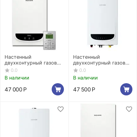
Настенный
Настенный
двухконтурный газовый
двухконтурный газовый
котел Navien Deluxe
котел Navien Deluxe
0.0
0.0
Comfort 30K
Comfort Plus 30K
В наличии
В наличии
47 000
Р
47 500
Р