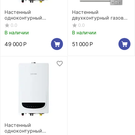
Настенный
Настенный
одноконтурный
двухконтурный газовый
газовый котел Navien
котел Navien Deluxe
0.0
0.0
Deluxe One -35k
Comfort 40K
В наличии
В наличии
49 000
Р
51 000
Р
Настенный
одноконтурный