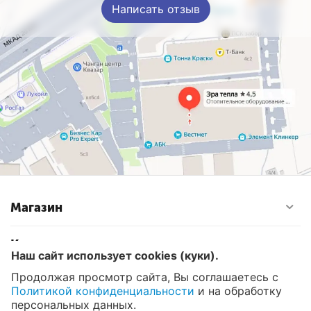
Написать отзыв
Магазин
Контакты
Наш сайт использует cookies (куки).
Продолжая просмотр сайта, Вы соглашаетесь с
Политикой конфиденциальности
и на обработку
© 2008 - 2026 Эра Тепла. Интернет магазин отопительных
систем и водоснабжения в Москве
персональных данных.