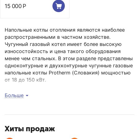
15 000
Р
Напольные котлы отопления являются наиболее
распространенными в частном хозяйстве.
Чугунный газовый котел имеет более высокую
износостойкость и цена такого оборудования
менее чем стальных. В этом разделе представлены
одноконтурные и двухконтурные чугунные газовые
напольные котлы Protherm (Словакия) мощностью
от 18 до 150 кВт.
Одноконтурные котлы отопления Protherm
Больше
(Протерм) Медведь сирий PLO, KLOM, TLO
предусматривают установку внешнего бойлера для
подогрева бытовой воды. Котлы серии Гризли KLО
- это чугунные одноконтурные газовые котлы для
систем отопления повышенной мощности.
Хиты продаж
Двухконтурные котлы отопления серии Медведь