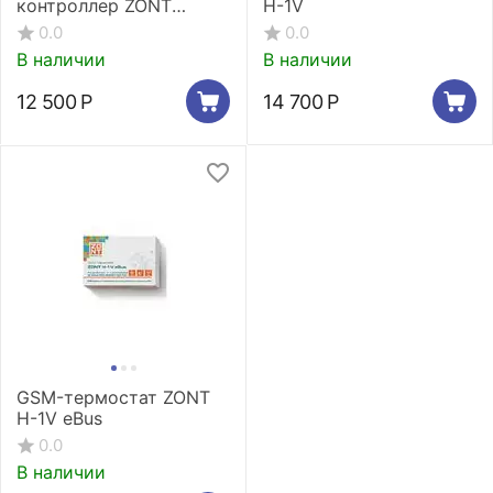
контроллер ZONT
H-1V
SMART 2.0
0.0
0.0
В наличии
В наличии
12 500
Р
14 700
Р
GSM-термостат ZONT
H-1V eBus
0.0
В наличии