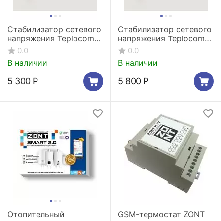
Стабилизатор сетевого
Стабилизатор сетевого
напряжения Teplocom
напряжения Teplocom
ST-555
ST-888
0.0
0.0
В наличии
В наличии
5 300
Р
5 800
Р
Отопительный
GSM-термостат ZONT