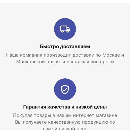
Подробные характеристики:
Тип стабилизатора Электронный
Тип входного напряжения Однофазное
Полная мощность, ВА 888.00
Быстро доставляем
Активная мощность, Вт 650.00
Наша компания производит доставку по Москве и
Мин. входное напряжение (предельное), В 145.00
Московской области в кратчайшие сроки
Макс. входное напряжение (предельное), В 260.00
Количество выходных розеток, шт Нет
Класс защиты IP20
Габариты (ВхШхГ), мм 169 x 210 x 101
Гарантия качества и низкой цены
Вес (нетто), кг 2.50
Покупая товары в нашем интернет магазине
Производитель Teplocom
Вы получаете качественную продукцию по
самой низкой цене