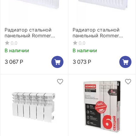
Радиатор стальной
Радиатор стальной
панельный Rommer
панельный Rommer
Ventil 11/300/400
Compact 11/400/700
0.0
0.0
нижнее правое
боковое подключение
В наличии
В наличии
подключение
3 067
Р
3 073
Р