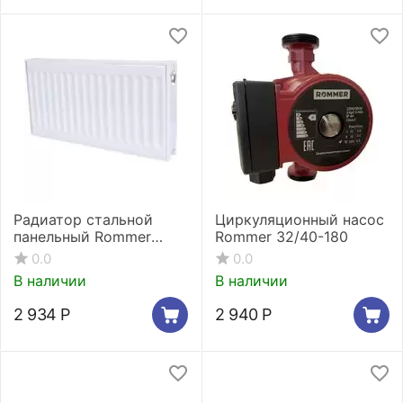
Радиатор стальной
Циркуляционный насос
панельный Rommer
Rommer 32/40-180
Compact 11/500/600
0.0
0.0
боковое подключение
В наличии
В наличии
2 934
Р
2 940
Р