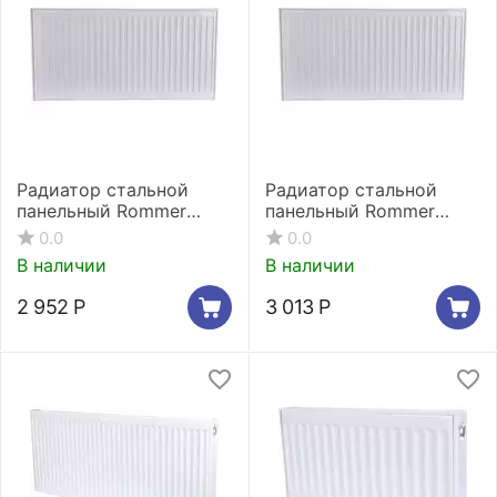
Радиатор стальной
Радиатор стальной
панельный Rommer
панельный Rommer
Compact 21/300/500
Compact 21/500/400
0.0
0.0
боковое подключение
боковое подключение
В наличии
В наличии
2 952
Р
3 013
Р