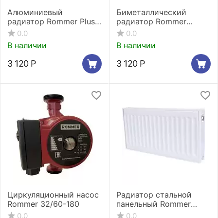
Алюминиевый
Биметаллический
радиатор Rommer Plus
радиатор Rommer
200 6 секций
Optima Bm 500 (6
0.0
0.0
секций)
В наличии
В наличии
3 120
Р
3 120
Р
Циркуляционный насос
Радиатор стальной
Rommer 32/60-180
панельный Rommer
Compact 11/300/900
0.0
0.0