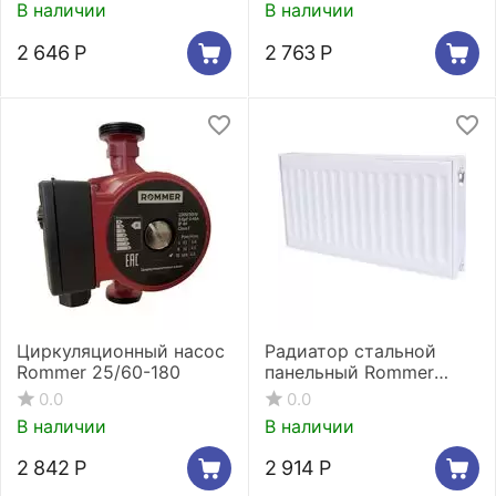
В наличии
В наличии
2 646
Р
2 763
Р
Циркуляционный насос
Радиатор стальной
Rommer 25/60-180
панельный Rommer
Compact 11/300/800
0.0
0.0
боковое подключение
В наличии
В наличии
2 842
Р
2 914
Р