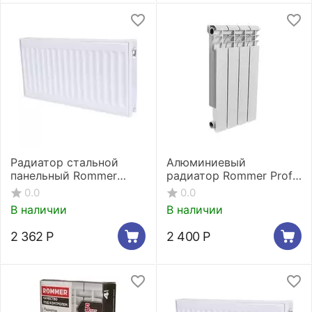
Радиатор стальной
Алюминиевый
панельный Rommer
радиатор Rommer Profi
Compact 11/300/600
500 - 4 секции
0.0
0.0
боковое подключение
В наличии
В наличии
2 362
Р
2 400
Р