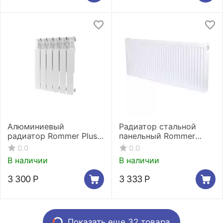
Алюминиевый
Радиатор стальной
радиатор Rommer Plus
панельный Rommer
500 6 секций
Ventil 11/300/500
0.0
0.0
нижнее правое
В наличии
В наличии
подключение
3 300
Р
3 333
Р
Показать еще 32 товара