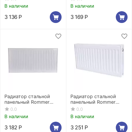
боковое подключение
В наличии
В наличии
3 136
Р
3 169
Р
Радиатор стальной
Радиатор стальной
панельный Rommer
панельный Rommer
Compact 22/300/400
Compact 11/500/700
0.0
0.0
боковое подключение
боковое подключение
В наличии
В наличии
3 182
Р
3 251
Р