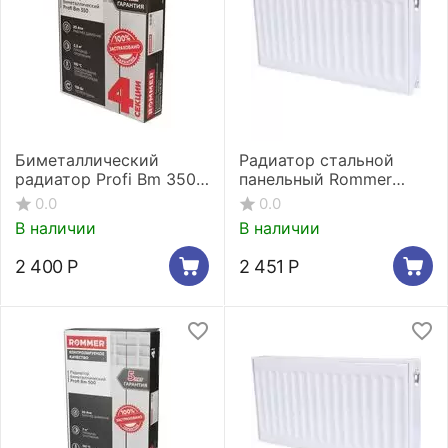
Биметаллический
Радиатор стальной
радиатор Profi Bm 350
панельный Rommer
(4 секции)
Compact 11/400/500
0.0
0.0
боковое подключение
В наличии
В наличии
2 400
Р
2 451
Р