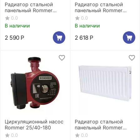
Радиатор стальной
Радиатор стальной
панельный Rommer
панельный Rommer
Compact 21/300/400
Compact 11/300/700
0.0
0.0
боковое подключение
боковое подключение
В наличии
В наличии
2 590
Р
2 618
Р
Циркуляционный насос
Радиатор стальной
Rommer 25/40-180
панельный Rommer
Compact 11/400/600
0.0
0.0
боковое подключение