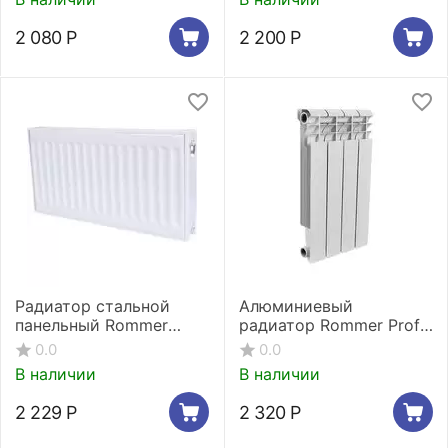
2 080
Р
2 200
Р
Радиатор стальной
Алюминиевый
панельный Rommer
радиатор Rommer Profi
Compact 11/500/400
350 - 4 секции
0.0
0.0
боковое подключение
В наличии
В наличии
2 229
Р
2 320
Р