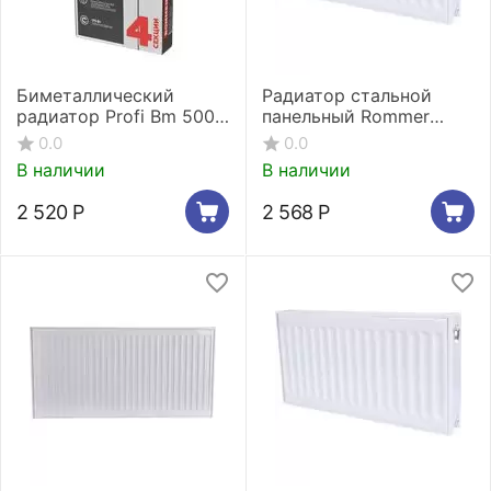
Биметаллический
Радиатор стальной
радиатор Profi Bm 500
панельный Rommer
(4 секции)
Compact 11/500/500
0.0
0.0
боковое подключение
В наличии
В наличии
2 520
Р
2 568
Р