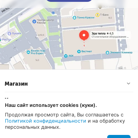
Магазин
Контакты
Наш сайт использует cookies (куки).
Продолжая просмотр сайта, Вы соглашаетесь с
Политикой конфиденциальности
и на обработку
© 2008 - 2026 Эра Тепла. Интернет магазин отопительных
систем и водоснабжения в Москве
персональных данных.