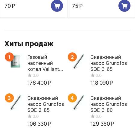
70
Р
75
Р
Хиты продаж
1
Газовый
2
Скважинный
настенный
насос Grundfos
котел Vaillant
SQE 3-65
turboTEC plus
VUW 362/5-5
176 400
Р
118 090
Р
3
Скважинный
4
Скважинный
насос Grundfos
насос Grundfos
SQE 2-85
SQE 3-80
106 330
Р
129 360
Р
0.0
0.0