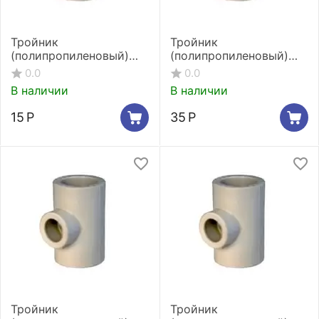
Тройник
Тройник
(полипропиленовый)
(полипропиленовый)
переходной Kalde
переходной Kalde
0.0
0.0
25/20/25 мм
32/20/32 мм
В наличии
В наличии
15
Р
35
Р
Тройник
Тройник