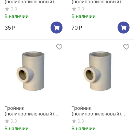
(полипропиленовый)
(полипропиленовый)
переходной Kalde
переходной Kalde
0.0
0.0
32/25/32 мм
40/20/40 мм
В наличии
В наличии
35
Р
70
Р
Тройник
Тройник
(полипропиленовый)
(полипропиленовый)
переходной Kalde
переходной Kalde
0.0
0.0
40/25/40 мм
40/32/40 мм
В наличии
В наличии