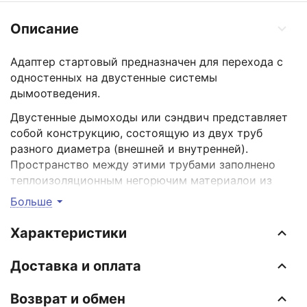
Описание
Адаптер стартовый предназначен для перехода с
одностенных на двустенные системы
дымоотведения.
Двустенные дымоходы или сэндвич представляет
собой конструкцию, состоящую из двух труб
разного диаметра (внешней и внутренней).
Пространство между этими трубами заполнено
теплоизоляционным негорючим материалои из
базальтового волокна высокого качества. Такая
Больше
конструкция способствует быстрому прогреву
внутренней трубы. За короткий промежуток
Характеристики
времени температура в дымоходе поднимается
выше "точки росы", что помогает избежать
Доставка и оплата
образования конденсата.Для тех аппаратов,
которые работают на твердом топливе,
Возврат и обмен
рекомендуется использовать сталь толщиной 0,8