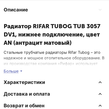
Описание
Радиатор RIFAR TUBOG TUB 3057
DV1, нижнее подключение, цвет
AN (антрацит матовый)
Стальные трубчатые радиаторы Rifar Tubog – это
надежное и мощное отопительное оборудование. В
их производстве компания «Рифар» использует
особую сталь - с минимальным содержанием
Больше
углерода, кремния и марганца. Это значительно
повышает устойчивость материала к развитию
Характеристики
коррозии и накипи. Кроме этого, сталь
выпускается с удвоенной толщиной - в 1,6
Доставка и оплата
миллиметра, вместо рекомендованного
европейского параметра в 0,8 миллиметра. В
Возврат и обмен
результате батареи могут устанавливаться даже в