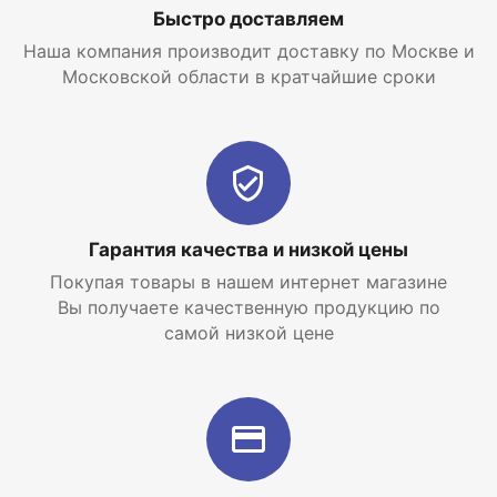
Быстро доставляем
утолщенные швы. Каждое соединение проверяется
в рентгенографической лаборатории завода
Наша компания производит доставку по Москве и
«Рифар». Это позволяет просканировать и
Московской области в кратчайшие сроки
внешнюю и внутреннюю сторону стыка, чтобы
найти все возможные трещины и исключить
продажу бракованной продукции.
В комплектацию радиатора с нижним
подключением RIFAR TUBOG VENTIL входят:
Гарантия качества и низкой цены
термостатический клапан
Покупая товары в нашем интернет магазине
Вы получаете качественную продукцию по
распределитель потока
самой низкой цене
разделительная перегородка в нижней секции
воздуховыпускной клапан (кран Маевского)
заглушка G3/4
редукционные ниппели