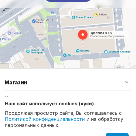
Магазин
Контакты
Наш сайт использует cookies (куки).
Продолжая просмотр сайта, Вы соглашаетесь с
Политикой конфиденциальности
и на обработку
© 2008 - 2026 Эра Тепла. Интернет магазин отопительных
систем и водоснабжения в Москве
персональных данных.