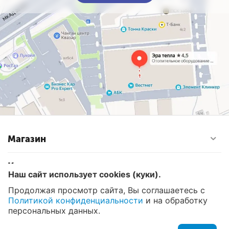
Магазин
Контакты
Наш сайт использует cookies (куки).
Продолжая просмотр сайта, Вы соглашаетесь с
Политикой конфиденциальности
и на обработку
© 2008 - 2026 Эра Тепла. Интернет магазин отопительных
систем и водоснабжения в Москве
персональных данных.