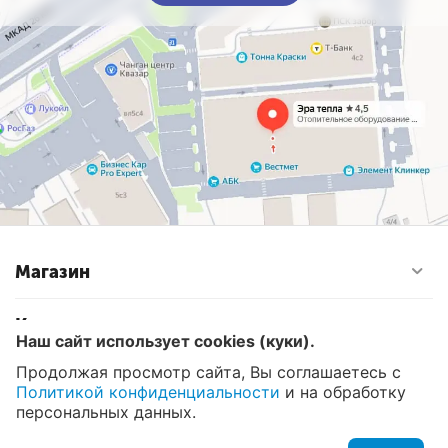
Магазин
Контакты
Наш сайт использует cookies (куки).
Продолжая просмотр сайта, Вы соглашаетесь с
Политикой конфиденциальности
и на обработку
© 2008 - 2026 Эра Тепла. Интернет магазин отопительных
систем и водоснабжения в Москве
персональных данных.