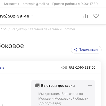
а
Контакты
eratepla@mail.ru
График работы с 9.00-17.30
495)502-39-46
ип 22
Радиатор стальной панельный Rommer
/
боковое
Поделиться
зыв
КОД:
RRS-2010-223100
Быстрая доставка
Мы доставим Ваш заказ по
Москве и Московской области
(до подъезда):