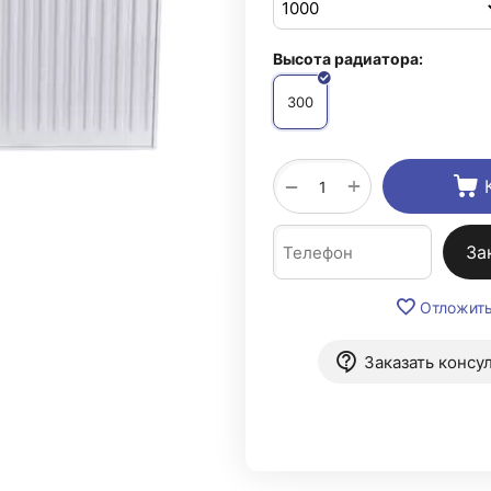
Высота радиатора:
300
+
−
За
Отложит
Заказать консу