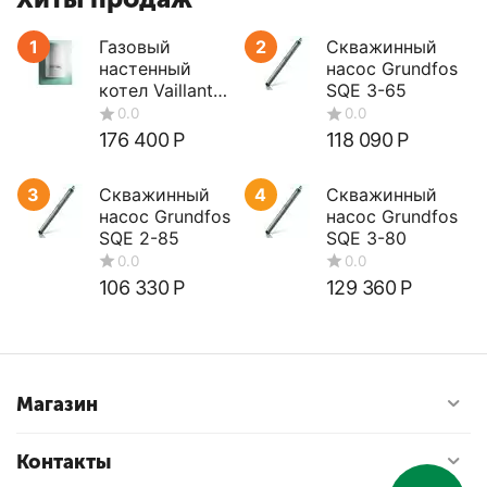
1
Газовый
2
Скважинный
настенный
насос Grundfos
котел Vaillant
SQE 3-65
turboTEC plus
VUW 362/5-5
176 400
Р
118 090
Р
3
Скважинный
4
Скважинный
насос Grundfos
насос Grundfos
SQE 2-85
SQE 3-80
106 330
Р
129 360
Р
0.0
0.0
Магазин
Контакты