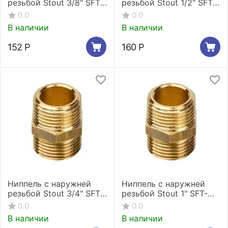
резьбой Stout 3/8" SFT-
резьбой Stout 1/2" SFT-
0003-003838
0003-001212
0.0
0.0
В наличии
В наличии
152
Р
160
Р
Ниппель с наружней
Ниппель с наружней
резьбой Stout 3/4" SFT-
резьбой Stout 1" SFT-
0003-003434
0003-000011
0.0
0.0
В наличии
В наличии