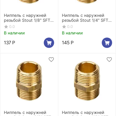
Ниппель с наружней
Ниппель с наружней
резьбой Stout 1/8" SFT-
резьбой Stout 1/4" SFT-
0003-001818
0003-001414
0.0
0.0
В наличии
В наличии
137
Р
145
Р
Ниппель с наружней
Ниппель с наружней