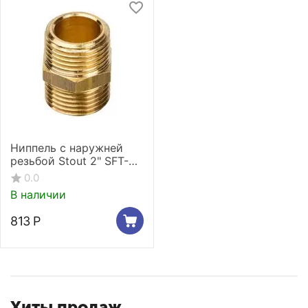
Ниппель с наружней
резьбой Stout 2" SFT-
0003-000022
0.0
В наличии
813
Р
Хиты продаж