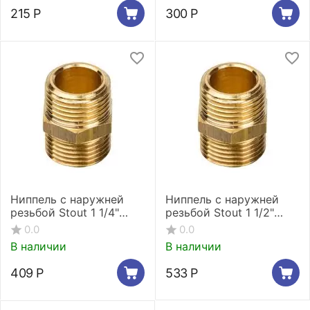
215
Р
300
Р
Ниппель с наружней
Ниппель с наружней
резьбой Stout 1 1/4"
резьбой Stout 1 1/2"
SFT-0003-114114
SFT-0003-112112
0.0
0.0
В наличии
В наличии
409
Р
533
Р