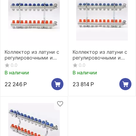
Коллектор из латуни с
Коллектор из латуни с
регулировочными и
регулировочными и
термостатическими
термостатическими
0.0
0.0
вентилями 10 выходов
вентилями 11 выходов
В наличии
В наличии
22 246
Р
23 814
Р