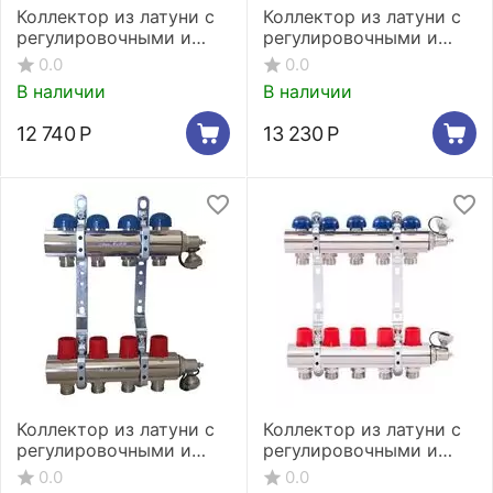
Коллектор из латуни с
Коллектор из латуни с
регулировочными и
регулировочными и
термостатическими
термостатическими
0.0
0.0
вентилями 2 выхода
вентилями 3 выхода
В наличии
В наличии
12 740
Р
13 230
Р
Коллектор из латуни с
Коллектор из латуни с
регулировочными и
регулировочными и
термостатическими
термостатическими
0.0
0.0
вентилями 4 выхода
вентилями 5 выходов