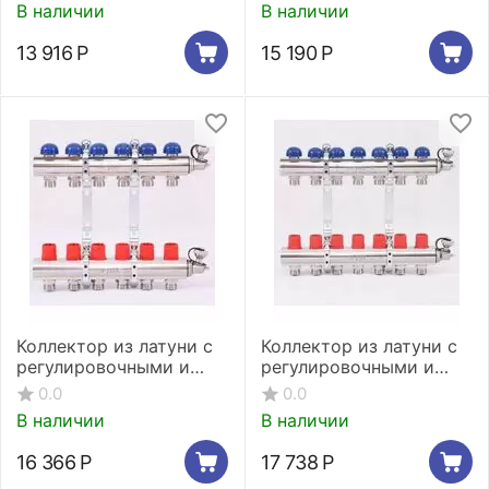
В наличии
В наличии
13 916
Р
15 190
Р
Коллектор из латуни с
Коллектор из латуни с
регулировочными и
регулировочными и
термостатическими
термостатическими
0.0
0.0
вентилями 6 выходов
вентилями 7 выходов
В наличии
В наличии
16 366
Р
17 738
Р