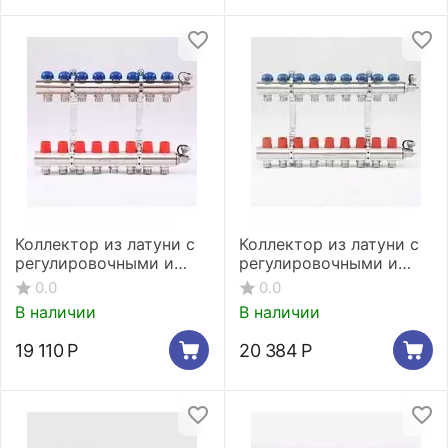
Коллектор из латуни с
Коллектор из латуни с
регулировочными и
регулировочными и
термостатическими
термостатическими
0.0
0.0
вентилями 8 выходов
вентилями 9 выходов
В наличии
В наличии
19 110
Р
20 384
Р