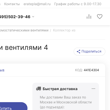
а
Контакты
eratepla@mail.ru
График работы с 9.00-17.30
495)502-39-46
термостатическими вентилями
Коллектор из
/
и вентилями 4
Поделиться
зыв
КОД:
441Е4304
Быстрая доставка
Мы доставим Ваш заказ по
Москве и Московской области
(до подъезда):
Купить