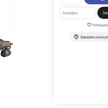
За
Отложит
Заказать консу