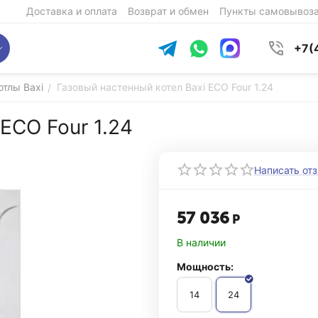
Доставка и оплата
Возврат и обмен
Пункты самовывоз
+7(
отлы Baxi
Газовый настенный котел Baxi ECO Four 1.24
/
ECO Four 1.24
Написать от
57 036
Р
В наличии
Мощность:
14
24