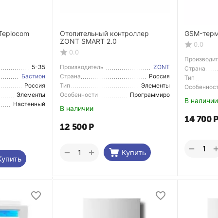
Teplocom
Отопительный контроллер
GSM-терм
ZONT SMART 2.0
0.0
0.0
Производи
5-35
Производитель
ZONT
Страна
Производи
Бастион
Страна
Россия
Тип
Производитель
Россия
Тип
Элементы
Особеннос
системы
Элементы
Особенности
Программиро
отопления
В наличии
системы
вание
Настенный
В наличии
отопления
14 700
12 500
Р
−
+
−
Купить
Купить