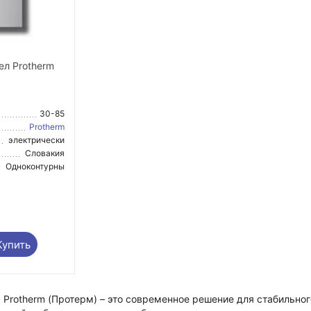
ел Protherm
30-85
Protherm
электрически
й
Словакия
Одноконтурны
й
Купить
 Protherm (Протерм) – это современное решение для стабильного