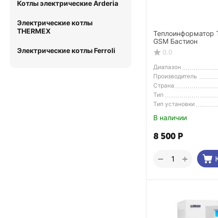
Котлы электрические Arderia
Электрические котлы
THERMEX
Теплоинформатор 
GSM Бастион
Электрические котлы Ferroli
0.0
Диапазон
регулирования темп.
Производитель
Страна
Производитель
Тип
Тип установки
В наличии
8 500
Р
+
−