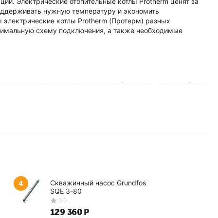
ции. Электрические отопительные котлы Protherm ценят за
поддерживать нужную температуру и экономить
 электрические котлы Protherm (Протерм) разных
тимальную схему подключения, а также необходимые
омного отопления, когда нужна стабильность, тихая работа и
обно интегрируется в систему с радиаторами или тёплыми
 для основного, так и для резервного источника тепла. Мы
 автоматики, чтобы котёл работал эффективно и без
редлагаем купить у нас – поможем подобрать модель под
.
Скважинный насос Grundfos
4
SQE 3-80
129 360
Р