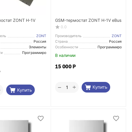
остат ZONT H-1V
GSM-термостат ZONT H-1V eBus
0.0
тель
ZONT
Производитель
ZONT
Россия
Страна
Россия
тель
Производитель
Элементы
Особенности
Программиро
системы
вание
ти
Программиро
В наличии
отопления
вание
15 000
Р
Р
+
−
Купить
+
Купить