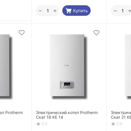
+
−
−
Купить
ел Protherm
Электрический котел Protherm
Электриче
Скат 18 KE 14
Скат 21 K
0.0
0.0