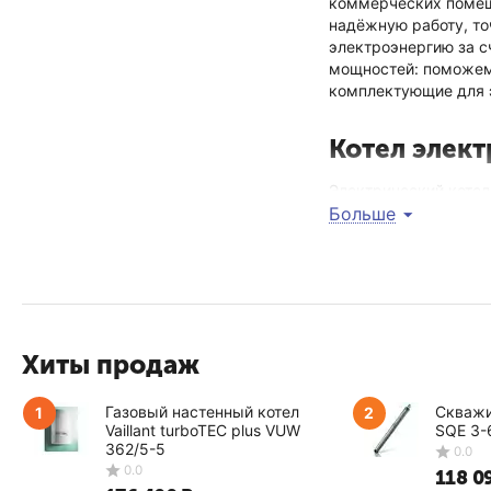
коммерческих помеще
надёжную работу, то
электроэнергию за с
мощностей: поможем
комплектующие для 
Котел элект
Электрический котел
точное поддержание 
Больше
полами, поддерживае
поможем выбрать опт
лишних затрат.
Купить элек
Хиты продаж
Хотите купить элект
вашу систему отопле
Газовый настенный котел
Скважи
1
2
Vaillant turboTEC plus VUW
SQE 3-
Наши преимущества:
362/5-5
Профессиональный п
118 0