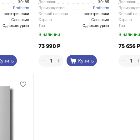
30-85
Диапазон
30-85
Диапазон
регулирования темп.
регулирова
Protherm
Производитель
Protherm
Производи
электрически
Способ нагрева
электрически
Способ наг
й
й
Словакия
Страна
Словакия
Страна
Производитель
Производи
Одноконтурны
Тип
Одноконтурны
Тип
й
й
В наличии
В наличии
73 990
Р
75 656
Р
+
−
−
Купить
Купить