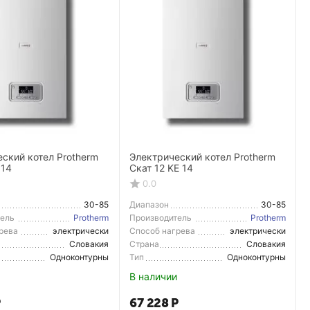
ский котел Protherm
Электрический котел Protherm
 14
Скат 12 KE 14
0.0
30-85
Диапазон
30-85
ния темп.
регулирования темп.
тель
Protherm
Производитель
Protherm
рева
электрически
Способ нагрева
электрически
й
й
Словакия
Страна
Словакия
тель
Производитель
Одноконтурны
Тип
Одноконтурны
й
й
В наличии
Р
67 228
Р