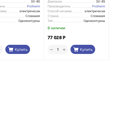
30-85
Диапазон
30-85
ния темп.
регулирования темп.
тель
Protherm
Производитель
Protherm
рева
электрически
Способ нагрева
электрически
й
й
Словакия
Страна
Словакия
тель
Производитель
Одноконтурны
Тип
Одноконтурны
й
й
В наличии
77 028
Р
+
+
−
Купить
Купить