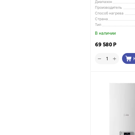
Диапазон
регулирования темп.
Производитель
Способ нагрева
Страна
Производитель
Тип
В наличии
69 580
Р
+
−