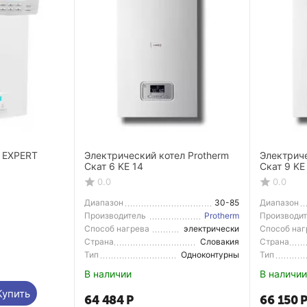
н EXPERT
Электрический котел Protherm
Электриче
Скат 6 KE 14
Скат 9 KE
0.0
0.0
Диапазон
30-85
Диапазон
регулирования темп.
регулирова
Производитель
Protherm
Производи
Способ нагрева
электрически
Способ наг
й
Страна
Словакия
Страна
Производитель
Производи
Тип
Одноконтурны
Тип
й
В наличии
В наличии
Купить
64 484
Р
66 150