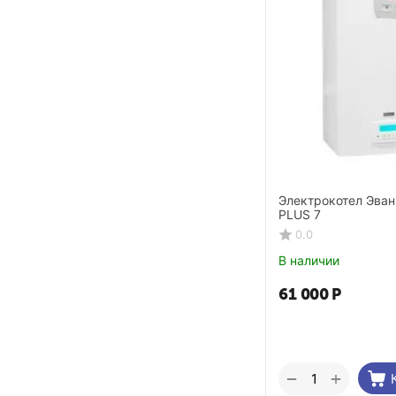
Электрокотел Эва
PLUS 7
0.0
В наличии
61 000
Р
+
−