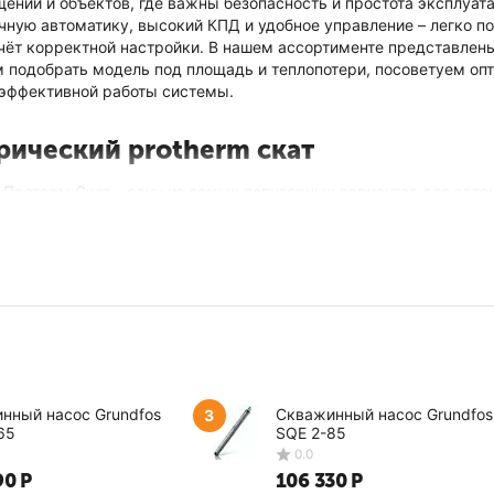
ний и объектов, где важны безопасность и простота эксплуата
чную автоматику, высокий КПД и удобное управление – легко 
чёт корректной настройки. В нашем ассортименте представлены
 подобрать модель под площадь и теплопотери, посоветуем оп
эффективной работы системы.
рический protherm скат
 Протерм Скат – один из самых популярных вариантов для автон
температуры. Электрический котел отопления Protherm Скат уд
т работу с бойлером косвенного нагрева и хорошо подходит как
имальную мощность под вашу площадь, подскажем по обвязке и
трический котел protherm
рический котел Protherm Скат без лишних рисков и переплат? П
ния и обеспечим удобную покупку от консультации до получения
нный насос Grundfos
Скважинный насос Grundfos
3
65
SQE 2-85
одбор мощности и комплектации под ваш объект.
90
Р
106 330
Р