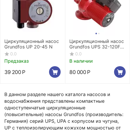
Циркуляционный насос
Циркуляционный насос
Grundfos UP 20-45 N
Grundfos UPS 32-120F
220V
0.0
0.0
Предзаказ
В наличии
39 200
Р
80 000
Р
В данном разделе нашего каталога насосов и
водоснабжения представлены компактные
одноступенчатые циркуляционные
(повысительные) насосы Grundfos (производитель:
Германия) серий UPS, UPA с корпусом из чугуна,
UP с теплоизолирующим кожухом мощностью от