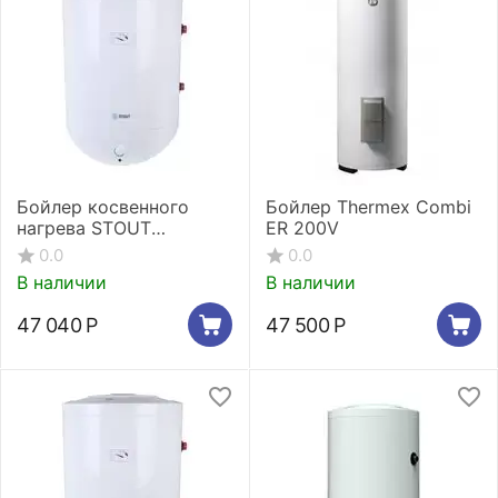
Бойлер косвенного
Бойлер Thermex Combi
нагрева STOUT
ER 200V
настенный 100 л., ТЭН
0.0
0.0
2,4 кВт
В наличии
В наличии
47 040
Р
47 500
Р