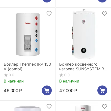
Бойлер Thermex IRP 150
Бойлер косвенного
V (combi)
нагрева SUNSYSTEM BB
150 V/S1 UP Напольный
0.0
0.0
В наличии
В наличии
46 000
Р
47 000
Р