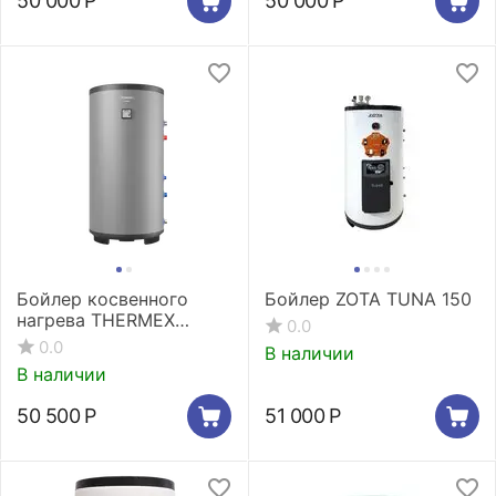
50 000
Р
50 000
Р
Бойлер косвенного
Бойлер ZOTA TUNA 150
нагрева THERMEX
0.0
Espero 300 F
0.0
В наличии
В наличии
50 500
Р
51 000
Р