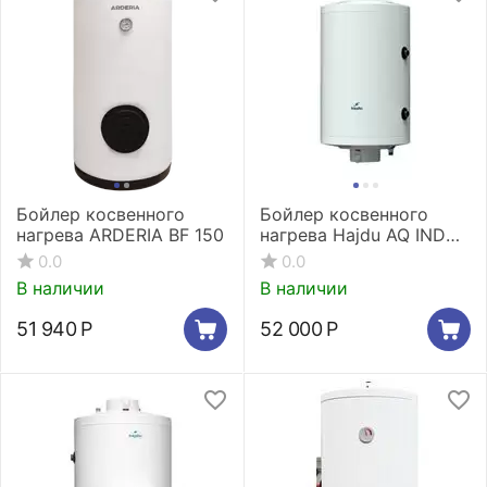
Бойлер косвенного
Бойлер косвенного
нагрева ARDERIA BF 150
нагрева Hajdu AQ IND
FCE 200
0.0
0.0
В наличии
В наличии
51 940
Р
52 000
Р