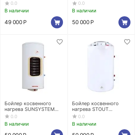
120 top
BLACK EBFN-160
0.0
0.0
В наличии
В наличии
49 000
Р
50 000
Р
Бойлер косвенного
Бойлер косвенного
нагрева SUNSYSTEM
нагрева STOUT
BB-N NL2 200 V/S1
напольный 150 л.
0.0
0.0
Настенный
В наличии
В наличии