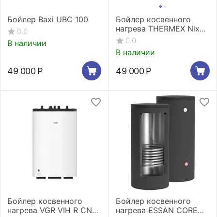
Бойлер Baxi UBC 100
Бойлер косвенного
нагрева THERMEX Nixen
0.0
300 F (Combi)
0.0
В наличии
В наличии
49 000
Р
49 000
Р
Бойлер косвенного
Бойлер косвенного
нагрева VGR VIH R CN
нагрева ESSAN CORE