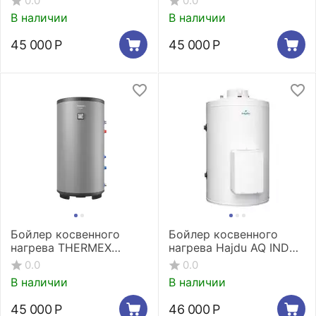
0.0
0.0
Настенный
В наличии
В наличии
45 000
Р
45 000
Р
Бойлер косвенного
Бойлер косвенного
нагрева THERMEX
нагрева Hajdu AQ IND
Espero 250 F
SCE 100
0.0
0.0
В наличии
В наличии
45 000
Р
46 000
Р