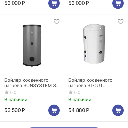
53 000
Р
53 000
Р
Бойлер косвенного
Бойлер косвенного
нагрева SUNSYSTEM SN
нагрева STOUT
150
напольный 100 л., ТЭН 2
0.0
0.0
кВт
В наличии
В наличии
53 500
Р
54 880
Р