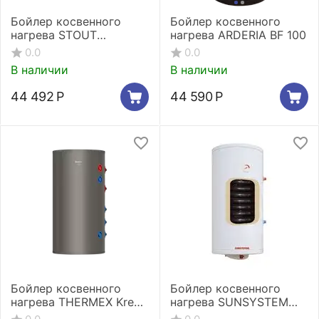
Бойлер косвенного
Бойлер косвенного
нагрева STOUT
нагрева ARDERIA BF 100
настенный 75 л., ТЭН
0.0
0.0
2,4 кВт
В наличии
В наличии
44 492
Р
44 590
Р
Бойлер косвенного
Бойлер косвенного
нагрева THERMEX Kredo
нагрева SUNSYSTEM
300 F
BB-N NL2 150 V/S1