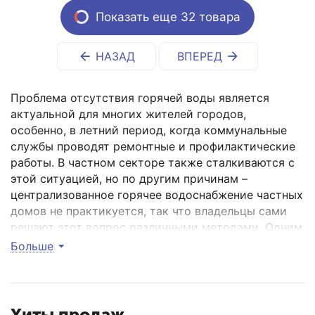
Показать еще 32 товара
НАЗАД
ВПЕРЕД
Проблема отсутствия горячей воды является
актуальной для многих жителей городов,
особенно, в летний период, когда коммунальные
службы проводят ремонтные и профилактические
работы. В частном секторе также сталкиваются с
этой ситуацией, но по другим причинам –
централизованное горячее водоснабжение частных
домов не практикуется, так что владельцы сами
решают этот вопрос различными методами. Одним
из наиболее актуальных на сегодня является
Больше
установка водонагревателей. Эти приборы
выпускаются в различных модификациях, но
наиболее востребованными являются бойлеры для
воды. Это приборы накопительного типа, которые
Хиты продаж