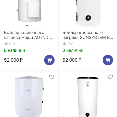
Бойлер косвенного
Бойлер косвенного
нагрева Hajdu AQ IND
нагрева SUNSYSTEM BB
SCE 150
200 V/S1 UP Напольный
0.0
0.0
В наличии
В наличии
52 000
Р
52 000
Р