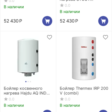
0.0
настенный 150 л., ТЭН
0.0
В наличии
2,4 кВт
В наличии
52 430
Р
52 430
Р
Бойлер косвенного
Бойлер Thermex IRP 200
нагрева Hajdu AQ IND
V (combi)
FCE75
0.0
0.0
В наличии
В наличии