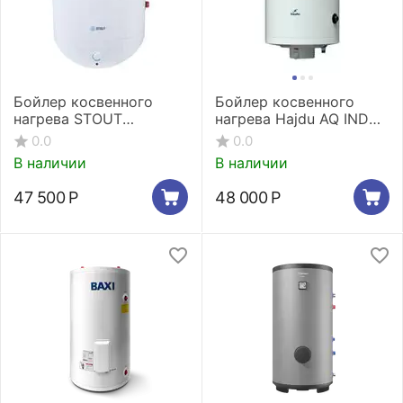
Бойлер косвенного
Бойлер косвенного
нагрева STOUT
нагрева Hajdu AQ IND
настенный 150 л.
FCE 150
0.0
0.0
В наличии
В наличии
47 500
Р
48 000
Р