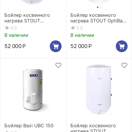
Бойлер косвенного
Бойлер косвенного
нагрева STOUT
нагрева STOUT OptiBase
настенный 200 л.
напольный 200 л. два
0.0
0.0
теплообменника
В наличии
В наличии
52 000
Р
52 000
Р
Бойлер Baxi UBC 150
Бойлер косвенного
нагрева STOUT