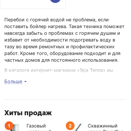
Перебои с горячей водой не проблема, если
поставить бойлер нагрева. Такая техника поможет
навсегда забыть о проблемах с горячим душем и
избавит от необходимости подогревать воду в
тазу во время ремонтных и профилактических
работ. Кроме того, оборудование подходит и для
частных домов для постоянного использования.
В каталоге интернет-магазина «Эра Тепла» вы
найдете широкий ассортимент водонагревателей
Больше
от ведущих иностранных и отечественных брендов.
В частности, спросом пользуется техника Arderia,
благодаря своим первоклассным
эксплуатационным характеристикам.
Хиты продаж
Купить бойлеры Arderia
1
Газовый
2
Скважинный