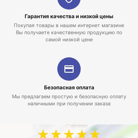
прочности оборудования, долговечности
эксплуатации, к корозийной стойкости,
Гарантия качества и низкой цены
эффективности поддержания комфортного
Покупая товары в нашем интернет магазине
температурного режима и т.д. Для таких систем
Вы получаете качественную продукцию по
наиболее рациональным выбором является
самой низкой цене
радиатор модели Monolit. В данных радиаторах
отсутствует ниппельное соединение. Секции
соединены между собой с помощью технологии
контактно-стыковой сварки.
Интернет-магазин отопительных систем и
водоснабжения
EraTepla.ru
предлагает
купить
биметаллический радиатор Rifar Monolit 500 10
Безопасная оплата
секций
по самой низкой цене с доставкой по
Мы предлагаем простую и безопасную оплату
Москве и Московской области.
наличными при получении заказа
★★★★★