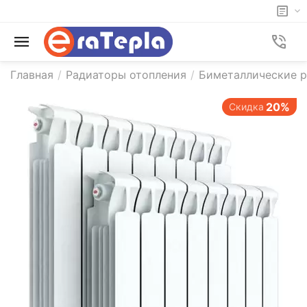
Главная
/
Радиаторы отопления
/
Биметаллические р
20%
Скидка