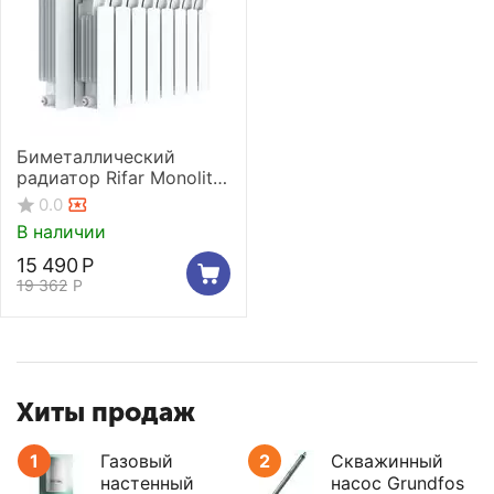
Биметаллический
радиатор Rifar Monolit
500 14 секций
0.0
В наличии
15 490
Р
19 362
Р
Хиты продаж
1
Газовый
2
Скважинный
настенный
насос Grundfos