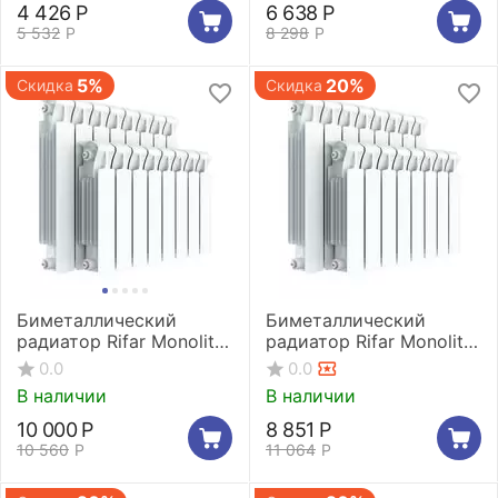
4 426
Р
6 638
Р
5 532
Р
8 298
Р
5%
20%
Скидка
Скидка
Биметаллический
Биметаллический
радиатор Rifar Monolit
радиатор Rifar Monolit
500 12 секций (Уценка)
500 8 секций
0.0
0.0
В наличии
В наличии
10 000
Р
8 851
Р
10 560
Р
11 064
Р