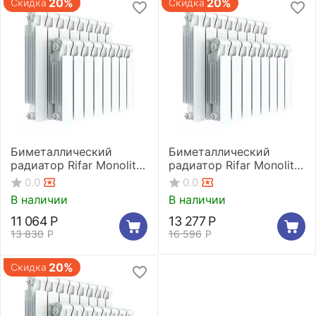
20%
20%
Скидка
Скидка
Биметаллический
Биметаллический
радиатор Rifar Monolit
радиатор Rifar Monolit
500 10 секций
500 12 секций
0.0
0.0
В наличии
В наличии
11 064
Р
13 277
Р
13 830
Р
16 596
Р
20%
Скидка