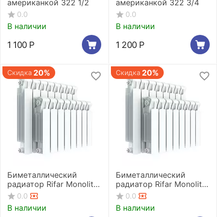
американкой 322 1/2
американкой 322 3/4
0.0
0.0
В наличии
В наличии
1 100
Р
1 200
Р
20%
20%
Скидка
Скидка
Биметаллический
Биметаллический
радиатор Rifar Monolit
радиатор Rifar Monolit
500 4 секции
500 6 секций
0.0
0.0
В наличии
В наличии