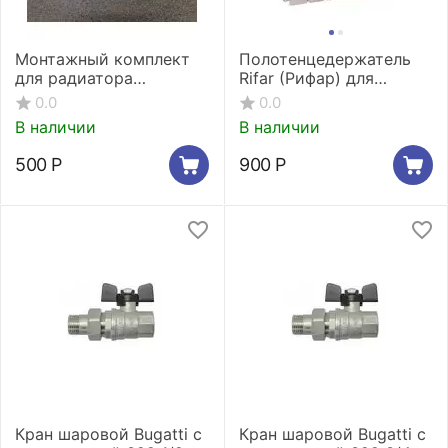
Монтажный комплект
Полотенцедержатель
для радиатора
Rifar (Рифар) для
отопления Rifar Monolit
секционных
0.0
0.0
радиаторов
В наличии
В наличии
500
Р
900
Р
Кран шаровой Bugatti с
Кран шаровой Bugatti с