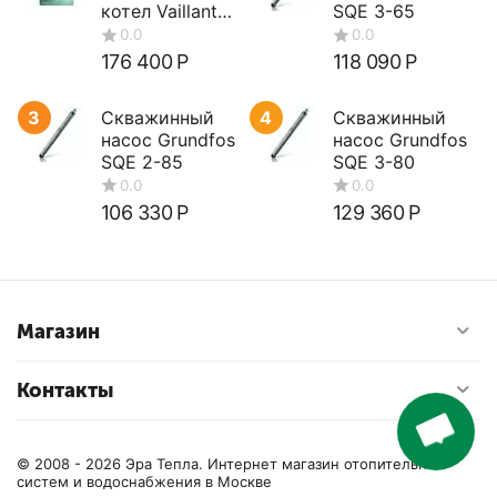
котел Vaillant
SQE 3-65
turboTEC plus
VUW 362/5-5
176 400
Р
118 090
Р
3
Скважинный
4
Скважинный
насос Grundfos
насос Grundfos
SQE 2-85
SQE 3-80
106 330
Р
129 360
Р
Магазин
0.0
0.0
Контакты
© 2008 - 2026 Эра Тепла. Интернет магазин отопительных
систем и водоснабжения в Москве