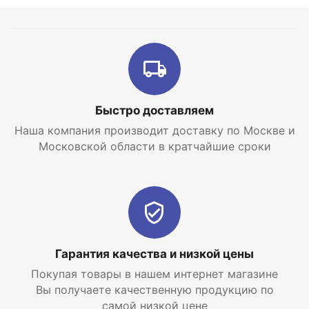
длительный срок бесперебойной работы
водонагревателя даже при интенсивной
эксплуатации. Качество бака подтверждается
продолжительным сроком гарантии – 7 лет.
Эргономичная панель управления: простое
механическое управление водонагревателя
расположено на фронтальной панели. Требуемая
Быстро доставляем
температура нагрева устанавливается одним
Наша компания производит доставку по Москве и
движением регулятора, а разобраться с
Московской области в кратчайшие сроки
управлением после прочтения инструкции может
любой пользователь.
Удобные настройки: в водонагревателях серии
Thermex Mechanik предустановлено три режима
нагрева: стандартный, ускоренный для быстрого
нагрева и экономичный – для оптимального
Гарантия качества и низкой цены
расхода электроэнергии.
Покупая товары в нашем интернет магазине
Интернет магазин систем горячего водоснабжения
Вы получаете качественную продукцию по
EraTepla.ru предлагает купить электрический
самой низкой цене