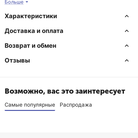
Больше
Интернет-магазин отопительных систем и
Характеристики
водоснабжения EraTepla.ru предлагает
купить
мембрану для гидроаккумулятора Varem 200
по
Доставка и оплата
самой низкой цене с доставкой по Москве и
Московской области.
Возврат и обмен
Отзывы
Возможно, вас это заинтересует
Самые популярные
Распродажа