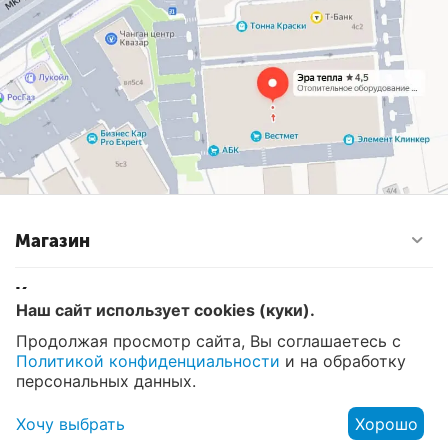
Магазин
Контакты
Наш сайт использует cookies (куки).
Продолжая просмотр сайта, Вы соглашаетесь с
Политикой конфиденциальности
и на обработку
© 2008 - 2026 Эра Тепла. Интернет магазин отопительных
систем и водоснабжения в Москве
персональных данных.
Хочу выбрать
Хорошо